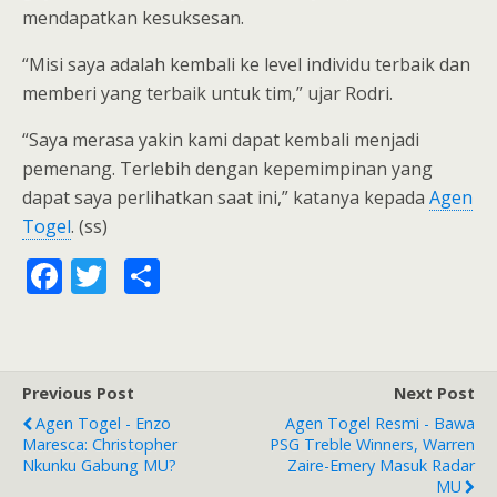
mendapatkan kesuksesan.
“Misi saya adalah kembali ke level individu terbaik dan
memberi yang terbaik untuk tim,” ujar Rodri.
“Saya merasa yakin kami dapat kembali menjadi
pemenang. Terlebih dengan kepemimpinan yang
dapat saya perlihatkan saat ini,” katanya kepada
Agen
Togel
. (ss)
F
T
S
ac
w
h
e
itt
ar
b
er
e
Previous Post
Next Post
o
Agen Togel - Enzo
Agen Togel Resmi - Bawa
o
Maresca: Christopher
PSG Treble Winners, Warren
Nkunku Gabung MU?
Zaire-Emery Masuk Radar
k
MU