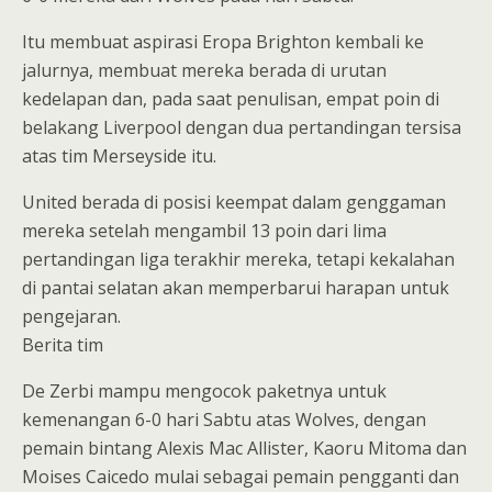
Itu membuat aspirasi Eropa Brighton kembali ke
jalurnya, membuat mereka berada di urutan
kedelapan dan, pada saat penulisan, empat poin di
belakang Liverpool dengan dua pertandingan tersisa
atas tim Merseyside itu.
United berada di posisi keempat dalam genggaman
mereka setelah mengambil 13 poin dari lima
pertandingan liga terakhir mereka, tetapi kekalahan
di pantai selatan akan memperbarui harapan untuk
pengejaran.
Berita tim
De Zerbi mampu mengocok paketnya untuk
kemenangan 6-0 hari Sabtu atas Wolves, dengan
pemain bintang Alexis Mac Allister, Kaoru Mitoma dan
Moises Caicedo mulai sebagai pemain pengganti dan