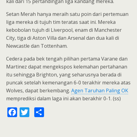
kali dari 15 pertandingan liga kandang mereka.
Setan Merah hanya meraih satu poin dari pertemuan
liga mereka di tujuh tim teratas saat ini. Mereka
kebobolan tujuh di Liverpool, enam di Manchester
City, tiga di Aston Villa dan Arsenal dan dua kali di
Newcastle dan Tottenham.
Cedera pada bek tengah pilihan pertama Varane dan
Martinez dapat mengekspos kelemahan pertahanan
itu sehingga Brighton, yang seharusnya berada di
puncak setelah kemenangan 6-0 terakhir mereka atas
Wolves, dapat berkembang.
Agen Taruhan Paling OK
memprediksi dalam laga ini akan berakhir 0-1. (ss)
F
T
S
ac
w
h
e
itt
ar