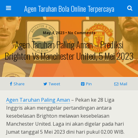
Agen Taruhan Bola Online Terpercaya
May 4, 2023 • No Comments
Agen Taruhan Paling Aman – Prediksi
Brighton Vs Manchester United, 5 Mei 2023
Share
Tweet
Pin
Mail
Agen Taruhan Paling Aman
– Pekan ke 28 Liga
Inggris akan menggelar pertandingan antara
kesebelasan Brighton melawan kesebelasan
Manchester United. Laga ini akan digelar pada hari
Jumat tanggal 5 Mei 2023 dini hari pukul 02.00 WIB.