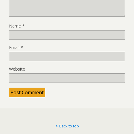
Name
*
Email
*
Website
Back to top