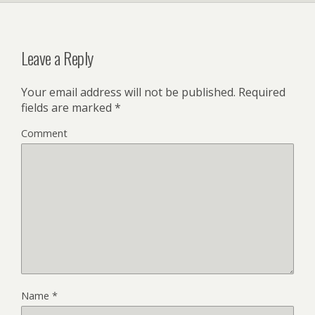
Leave a Reply
Your email address will not be published.
Required
fields are marked
*
Comment
Name
*