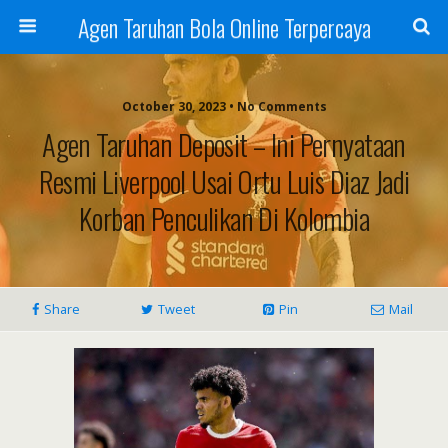
Agen Taruhan Bola Online Terpercaya
October 30, 2023 • No Comments
Agen Taruhan Deposit – Ini Pernyataan
Resmi Liverpool Usai Ortu Luis Diaz Jadi
Korban Penculikan Di Kolombia
Share
Tweet
Pin
Mail