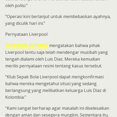
oleh polisi.”
“Operasi kini berlanjut untuk membebaskan ayahnya,
yang diculik hari ini.”
Pernyataan Liverpool
TARUHAN DEPOSIT
mengatakan bahwa pihak
Liverpool tentu saja telah mendengar musibah yang
tengah dialami oleh Luis Diaz. Mereka kemudian
merilis pernyataan resmi tentang kasus tersebut.
“Klub Sepak Bola Liverpool dapat mengkonfirmasi
bahwa mereka mengetahui situsi yang sedang
berlangsung yang melibatkan keluarga Luis Diaz di
Kolombia.”
“Kami sangat berharap agar masalah ini diselesaikan
dengan aman dan sesegera mungkin. Sementara itu,