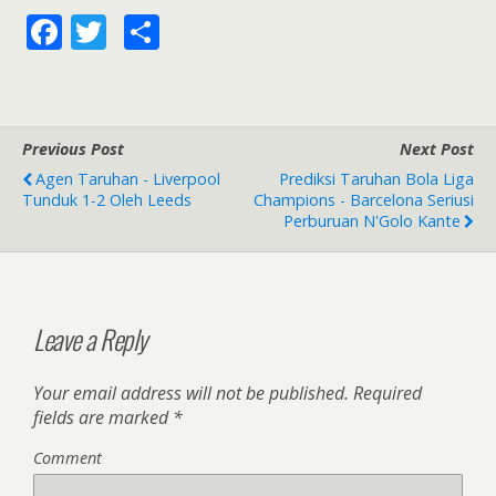
F
T
S
a
wi
h
ce
tt
ar
b
er
e
Previous Post
Next Post
o
Agen Taruhan - Liverpool
Prediksi Taruhan Bola Liga
o
Tunduk 1-2 Oleh Leeds
Champions - Barcelona Seriusi
Perburuan N'Golo Kante
k
Leave a Reply
Your email address will not be published.
Required
fields are marked
*
Comment