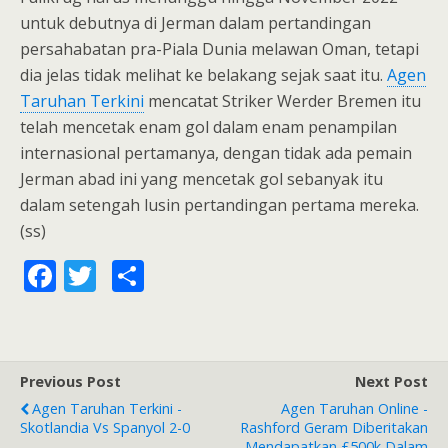
untuk debutnya di Jerman dalam pertandingan
persahabatan pra-Piala Dunia melawan Oman, tetapi
dia jelas tidak melihat ke belakang sejak saat itu.
Agen
Taruhan Terkini
mencatat Striker Werder Bremen itu
telah mencetak enam gol dalam enam penampilan
internasional pertamanya, dengan tidak ada pemain
Jerman abad ini yang mencetak gol sebanyak itu
dalam setengah lusin pertandingan pertama mereka.
(ss)
F
T
S
ac
w
h
e
itt
ar
b
er
e
Previous Post
Next Post
o
Agen Taruhan Terkini -
Agen Taruhan Online -
o
Skotlandia Vs Spanyol 2-0
Rashford Geram Diberitakan
Mendapatkan £500k Dalam