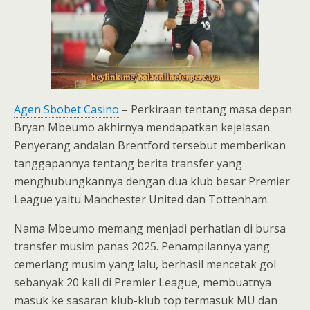
Agen Sbobet Casino
– Perkiraan tentang masa depan
Bryan Mbeumo akhirnya mendapatkan kejelasan.
Penyerang andalan Brentford tersebut memberikan
tanggapannya tentang berita transfer yang
menghubungkannya dengan dua klub besar Premier
League yaitu Manchester United dan Tottenham.
Nama Mbeumo memang menjadi perhatian di bursa
transfer musim panas 2025. Penampilannya yang
cemerlang musim yang lalu, berhasil mencetak gol
sebanyak 20 kali di Premier League, membuatnya
masuk ke sasaran klub-klub top termasuk MU dan