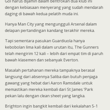
Gol harus dijamin dalam bentrokan dua klub ini
dengan kebiasaan menyerang yang sudah mendarah
daging di bawah kedua pelatih muda ini.
Hanya Man City yang mengungguli Arsenal dalam
delapan pertandingan kandang terakhir mereka.
Tapi sementara pasukan Guardiuola hanya
kebobolan lima kali dalam urutan itu, The Gunners
telah mengirim 12 kali – lebih dari empat tim di paruh
bawah klasemen dan sebanyak Everton.
Masalah pertahanan mereka tampaknya berasal
langsung dari absennya Saliba dan butuh penjaga
gawang yang hebat dari Aaron Ramsdale untuk
memastikan mereka kembali dari St James ‘Park
pekan lalu dengan clean sheet yang langka.
Brighton ingin bangkit kembali dari kekalahan 5-1