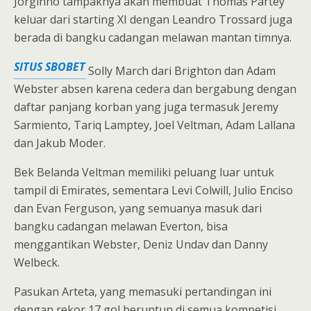
Jorginho tampaknya akan membuat Thomas Partey
keluar dari starting XI dengan Leandro Trossard juga
berada di bangku cadangan melawan mantan timnya.
SITUS SBOBET
Solly March dari Brighton dan Adam
Webster absen karena cedera dan bergabung dengan
daftar panjang korban yang juga termasuk Jeremy
Sarmiento, Tariq Lamptey, Joel Veltman, Adam Lallana
dan Jakub Moder.
Bek Belanda Veltman memiliki peluang luar untuk
tampil di Emirates, sementara Levi Colwill, Julio Enciso
dan Evan Ferguson, yang semuanya masuk dari
bangku cadangan melawan Everton, bisa
menggantikan Webster, Deniz Undav dan Danny
Welbeck.
Pasukan Arteta, yang memasuki pertandingan ini
dengan rekor 17 gol beruntun di semua kompetisi,