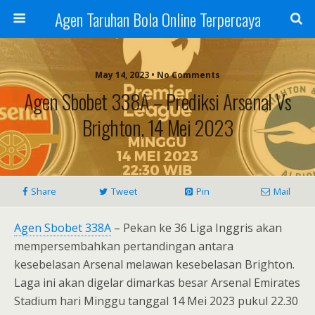
Agen Taruhan Bola Online Terpercaya
May 14, 2023 • No Comments
Agen Sbobet 338A – Prediksi Arsenal Vs
Brighton, 14 Mei 2023
Share
Tweet
Pin
Mail
Agen Sbobet 338A
– Pekan ke 36 Liga Inggris akan
mempersembahkan pertandingan antara
kesebelasan Arsenal melawan kesebelasan Brighton.
Laga ini akan digelar dimarkas besar Arsenal Emirates
Stadium hari Minggu tanggal 14 Mei 2023 pukul 22.30