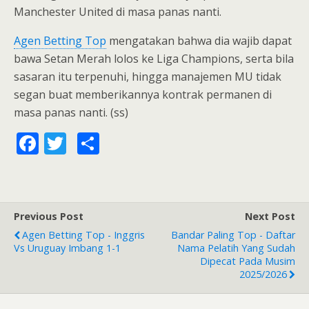
Manchester United di masa panas nanti.
Agen Betting Top
mengatakan bahwa dia wajib dapat
bawa Setan Merah lolos ke Liga Champions, serta bila
sasaran itu terpenuhi, hingga manajemen MU tidak
segan buat memberikannya kontrak permanen di
masa panas nanti. (ss)
F
T
S
ac
w
h
e
itt
ar
b
er
e
Previous Post
Next Post
o
Agen Betting Top - Inggris
Bandar Paling Top - Daftar
o
Vs Uruguay Imbang 1-1
Nama Pelatih Yang Sudah
Dipecat Pada Musim
k
2025/2026