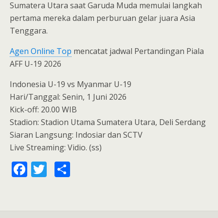
Sumatera Utara saat Garuda Muda memulai langkah
pertama mereka dalam perburuan gelar juara Asia
Tenggara.
Agen Online Top
mencatat jadwal Pertandingan Piala
AFF U-19 2026
Indonesia U-19 vs Myanmar U-19
Hari/Tanggal: Senin, 1 Juni 2026
Kick-off: 20.00 WIB
Stadion: Stadion Utama Sumatera Utara, Deli Serdang
Siaran Langsung: Indosiar dan SCTV
Live Streaming: Vidio. (ss)
F
T
S
ac
w
h
e
itt
ar
b
er
e