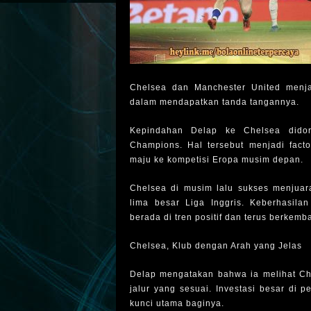
Chelsea dan Manchester United menja
dalam mendapatkan tanda tangannya.
Kepindahan Delap ke Chelsea dido
Champions. Hal tersebut menjadi fact
maju ke kompetisi Eropa musim depan.
Chelsea di musim lalu sukses menjuar
lima besar Liga Inggris. Keberhasila
berada di tren positif dan terus berkemb
Chelsea, Klub dengan Arah yang Jelas
Delap mengatakan bahwa ia melihat Ch
jalur yang sesuai. Investasi besar di
kunci utama baginya.