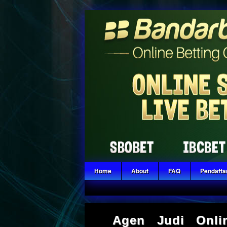
Home
About
FAQ
Pendafta
Agen Judi Onli