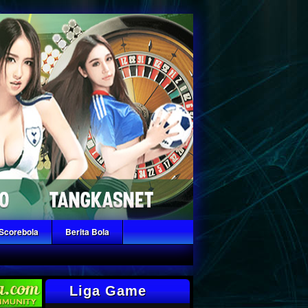
Scorebola
Berita Bola
Liga Game