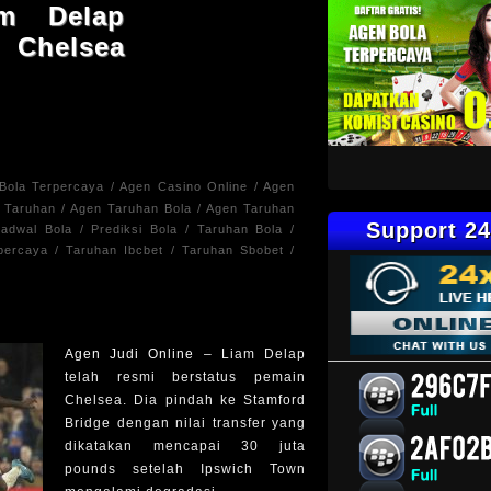
am Delap
Chelsea
Bola Terpercaya
/
Agen Casino Online
/
Agen
 Taruhan
/
Agen Taruhan Bola
/
Agen Taruhan
Support 2
Jadwal Bola
/
Prediksi Bola
/
Taruhan Bola
/
percaya
/
Taruhan Ibcbet
/
Taruhan Sbobet
/
Agen Judi Online
– Liam Delap
telah resmi berstatus pemain
Chelsea. Dia pindah ke Stamford
Bridge dengan nilai transfer yang
dikatakan mencapai 30 juta
pounds setelah Ipswich Town