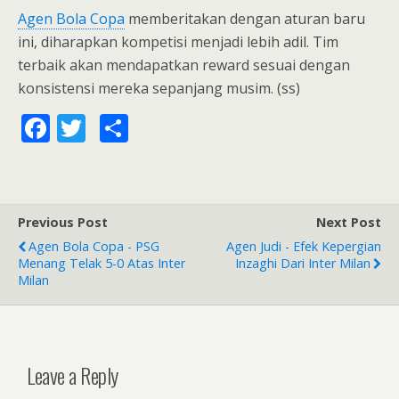
Agen Bola Copa
memberitakan dengan aturan baru
ini, diharapkan kompetisi menjadi lebih adil. Tim
terbaik akan mendapatkan reward sesuai dengan
konsistensi mereka sepanjang musim. (ss)
F
T
S
ac
w
h
e
itt
ar
b
er
e
Previous Post
Next Post
o
Agen Bola Copa - PSG
Agen Judi - Efek Kepergian
o
Menang Telak 5-0 Atas Inter
Inzaghi Dari Inter Milan
Milan
k
Leave a Reply