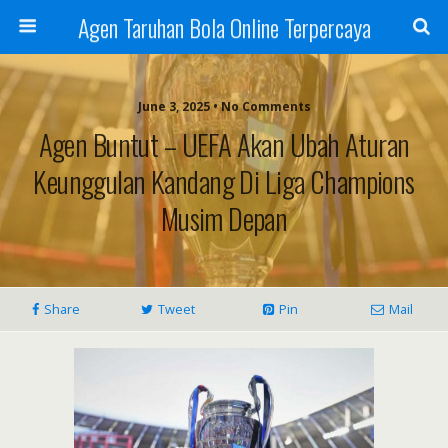
Agen Taruhan Bola Online Terpercaya
June 3, 2025 • No Comments
Agen Buntut – UEFA Akan Ubah Aturan
Keunggulan Kandang Di Liga Champions
Musim Depan
Share
Tweet
Pin
Mail