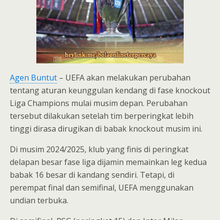
Agen Buntut
– UEFA akan melakukan perubahan
tentang aturan keunggulan kendang di fase knockout
Liga Champions mulai musim depan. Perubahan
tersebut dilakukan setelah tim berperingkat lebih
tinggi dirasa dirugikan di babak knockout musim ini.
Di musim 2024/2025, klub yang finis di peringkat
delapan besar fase liga dijamin memainkan leg kedua
babak 16 besar di kandang sendiri. Tetapi, di
perempat final dan semifinal, UEFA menggunakan
undian terbuka.