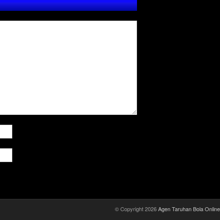
© Copyright 2026
Agen Taruhan Bola Onlin