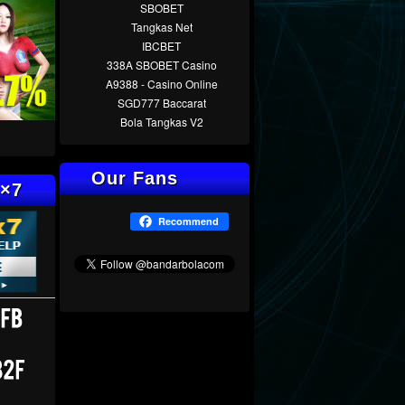
SBOBET
Tangkas Net
IBCBET
338A SBOBET Casino
A9388 - Casino Online
SGD777 Baccarat
Bola Tangkas V2
Our Fans
4×7
Recommend