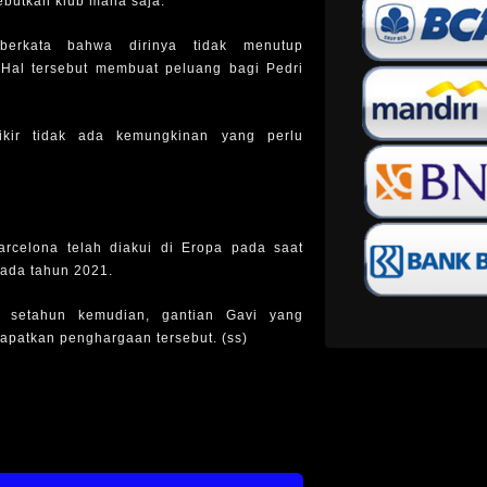
isebutkan klub mana saja.
 berkata bahwa dirinya tidak menutup
 Hal tersebut membuat peluang bagi Pedri
ikir tidak ada kemungkinan yang perlu
rcelona telah diakui di Eropa pada saat
pada tahun 2021.
setahun kemudian, gantian Gavi yang
apatkan penghargaan tersebut. (ss)