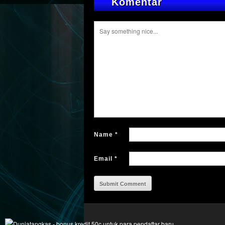
Komentar
Name
*
Email
*