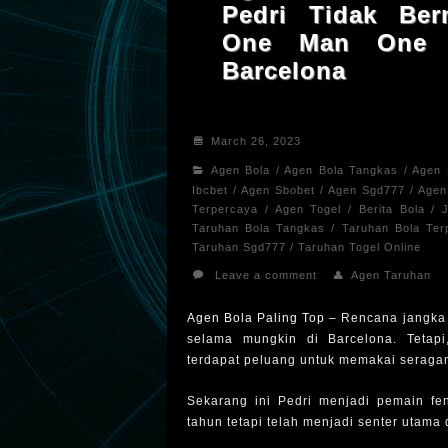
Pedri Tidak Ber
One Man One 
Barcelona
March 26, 2023
Agen Bola
/
Agen Bola Tangkas
/
Agen 
Ibcbet
/
Agen Sbobet
/
Agen Sgd777
/
Agen
Terpercaya
/
Agen Togel
/
Berita Bola
/
Taruhan Bola Tangkas
/
Taruhan Bola Ter
Taruhan Sgd777
/
Taruhan Togel Online
Leave a comment
Agen Taruhan
Agen Bola Paling Top
– Rencana jangka 
selama mungkin di Barcelona. Tetapi
terdapat peluang untuk memakai seragam
Sekarang ini Pedri menjadi pemain fe
tahun tetapi telah menjadi senter utama d