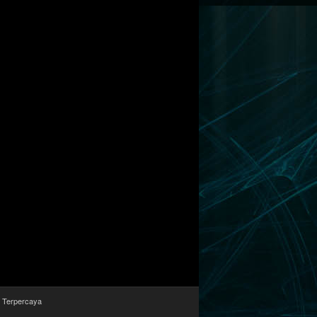
e Terpercaya