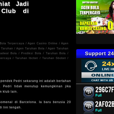
niat Jadi
Club di
Bola Terpercaya
/
Agen Casino Online
/
Agen
 Taruhan
/
Agen Taruhan Bola
/
Agen Taruhan
Support 2
Jadwal Bola
/
Prediksi Bola
/
Taruhan Bola
/
percaya
/
Taruhan Ibcbet
/
Taruhan Sbobet
/
pendek Pedri sekarang ini adalah bertahan
, Pedri tidak menutup kemungkinan jika
 klub lain.
nomenal di Barcelona. Ia baru berusia 20
i lini tengah.