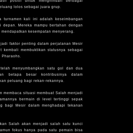
il positif untuk menghindari berbagai
uang lolos sebagai juara grup.
a turnamen kali ini adalah keseimbangan
ini depan. Mereka mampu bertahan dengan
ika mendapatkan kesempatan menyerang.
di faktor penting dalam perjalanan Mesir
but kembali membuktikan statusnya sebagai
e Pharaohs.
 telah menyumbangkan satu gol dan dua
kkan betapa besar kontribusinya dalam
n peluang bagi rekan-rekannya.
an membaca situasi membuat Salah menjadi
amannya bermain di level tertinggi sepak
ng bagi Mesir dalam menghadapi tekanan
kan Salah akan menjadi salah satu kunci
. Namun fokus hanya pada satu pemain bisa