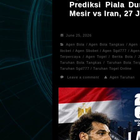
Prediksi Piala Du
Mesir vs Iran, 27 
June 25, 2026
Agen Bola
/
Agen Bola Tangkas
/
Agen 
Ibcbet
/
Agen Sbobet
/
Agen Sgd777
/
Agen
Terpercaya
/
Agen Togel
/
Berita Bola
/
Taruhan Bola Tangkas
/
Taruhan Bola Ter
Taruhan Sgd777
/
Taruhan Togel Online
Leave a comment
Agen Taruhan