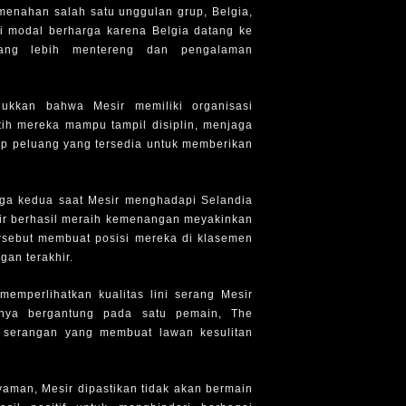
enahan salah satu unggulan grup, Belgia,
di modal berharga karena Belgia datang ke
ang lebih mentereng dan pengalaman
ukkan bahwa Mesir memiliki organisasi
tih mereka mampu tampil disiplin, menjaga
iap peluang yang tersedia untuk memberikan
laga kedua saat Mesir menghadapi Selandia
sir berhasil meraih kemenangan meyakinkan
ersebut membuat posisi mereka di klasemen
gan terakhir.
emperlihatkan kualitas lini serang Mesir
nya bergantung pada satu pemain, The
 serangan yang membuat lawan kesulitan
yaman, Mesir dipastikan tidak akan bermain