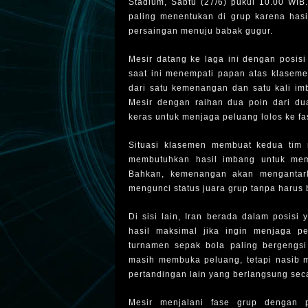
Stadium, Sabtu (27/6) pukul 10.00 WIB.
paling menentukan di grup karena has
persaingan menuju babak gugur.
Mesir datang ke laga ini dengan posis
saat ini menempati papan atas klaseme
dari satu kemenangan dan satu kali im
Mesir dengan raihan dua poin dari du
keras untuk menjaga peluang lolos ke fa
Situasi klasemen membuat kedua tim 
membutuhkan hasil imbang untuk mem
Bahkan, kemenangan akan mengantar
mengunci status juara grup tanpa harus 
Di sisi lain, Iran berada dalam posisi 
hasil maksimal jika ingin menjaga p
turnamen sepak bola paling bergengsi
masih membuka peluang, tetapi nasib 
pertandingan lain yang berlangsung se
Mesir menjalani fase grup dengan 