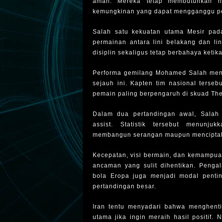
aman. Mereka tetap membutuhkan has
kemungkinan yang dapat mengganggu pel
Salah satu kekuatan utama Mesir pad
permainan antara lini belakang dan l
disiplin sekaligus tetap berbahaya ket
Performa gemilang Mohamed Salah menja
sejauh ini. Kapten tim nasional terse
pemain paling berpengaruh di skuad Th
Dalam dua pertandingan awal, Salah
assist. Statistik tersebut menunju
membangun serangan maupun menciptaka
Kecepatan, visi bermain, dan kemampu
ancaman yang sulit dihentikan. Pengal
bola Eropa juga menjadi modal penti
pertandingan besar.
Iran tentu menyadari bahwa menghenti
utama jika ingin meraih hasil positif