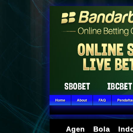
Home
About
FAQ
Pendafta
Agen Bola Ind