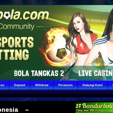
ran
Deposit
Withdraw
Peraturan
Hubungi Kami
onesia –