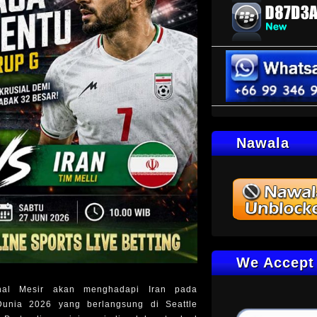
Nawala
We Accept
l Mesir akan menghadapi Iran pada
Dunia 2026 yang berlangsung di Seattle