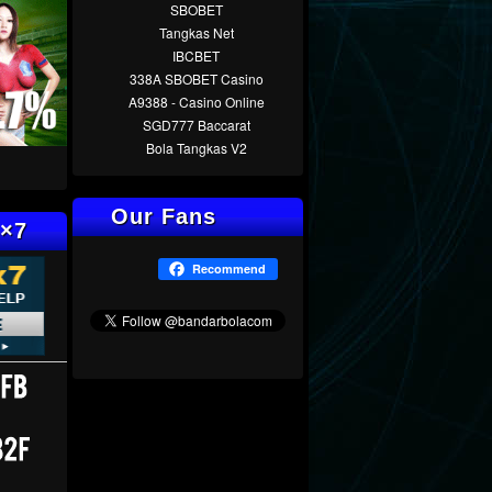
SBOBET
Tangkas Net
IBCBET
338A SBOBET Casino
A9388 - Casino Online
SGD777 Baccarat
Bola Tangkas V2
Our Fans
4×7
Recommend