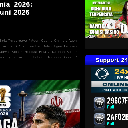
nia 2026:
Juni 2026
Bola Terpercaya
/
Agen Casino Online
/
Agen
 Taruhan
/
Agen Taruhan Bola
/
Agen Taruhan
Jadwal Bola
/
Prediksi Bola
/
Taruhan Bola
/
percaya
/
Taruhan Ibcbet
/
Taruhan Sbobet
/
Support 2