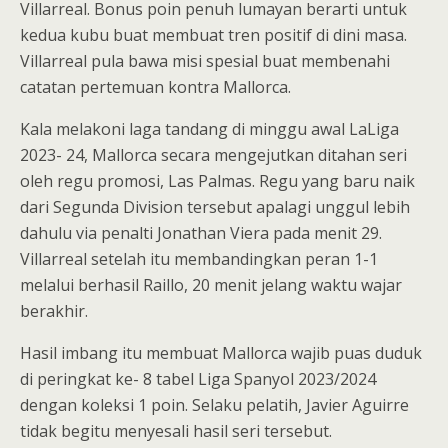
Villarreal. Bonus poin penuh lumayan berarti untuk
kedua kubu buat membuat tren positif di dini masa.
Villarreal pula bawa misi spesial buat membenahi
catatan pertemuan kontra Mallorca.
Kala melakoni laga tandang di minggu awal LaLiga
2023- 24, Mallorca secara mengejutkan ditahan seri
oleh regu promosi, Las Palmas. Regu yang baru naik
dari Segunda Division tersebut apalagi unggul lebih
dahulu via penalti Jonathan Viera pada menit 29.
Villarreal setelah itu membandingkan peran 1-1
melalui berhasil Raillo, 20 menit jelang waktu wajar
berakhir.
Hasil imbang itu membuat Mallorca wajib puas duduk
di peringkat ke- 8 tabel Liga Spanyol 2023/2024
dengan koleksi 1 poin. Selaku pelatih, Javier Aguirre
tidak begitu menyesali hasil seri tersebut.