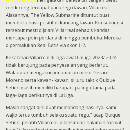
cenderung terdapat pada regu lawan, Villarreal.
Alasannya, The Yellow Submarine dituntut buat
memburu hasil positif di kandang lawan. Konsekuensi
tersebut mesti dijalani Villarreal sehabis kandas
mencapai poin perdana di minggu pembuka. Mereka
dipermalukan Real Betis via skor 1-2.
Kekalahan Villarreal di laga awal LaLiga 2023/ 2024
tidak berujung pada penyesalan yang berlarut.
Walaupun mengakui penampilan minor Gerard
Moreno serta kawan- kawan, si juru taktik Quique
Setien masih memiliki harapan, paling utama pada
laga- laga berikutnya di LaLiga.
Masih sangat dini buat memandang hasilnya. Kami
wajib terus tumbuh selaku suatu regu,” ucap Quique
Setien, pelatih Villarreal, dilansir dari halaman formal
klub. Villarreal sejatinya masih dibayangi rekor negatif