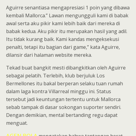
Aguirre senantiasa mengapresiasi 1 poin yang dibawa
kembali Mallorca.” Lawan mengungguli kami di babak
awal serta aku pikir kami lebih baik dari mereka di
babak kedua. Aku pikir itu merupakan hasil yang adil.
Itu tidak kurang baik. Kami kandas mengeksekusi
penalti, tetapi itu bagian dari game,” kata Aguirre,
dilansir dari halaman website mereka.
Tekad buat bangkit mesti dibangkitkan oleh Aguirre
sebagai pelatih. Terlebih, klub berjuluk Los
Bermellones itu bakal berperan selaku tuan rumah
dalam laga kontra Villarreal minggu ini. Status
tersebut jadi keuntungan tertentu untuk Mallorca
sebab tampak di dasar sokongan suporter sendiri.
Dengan demikian, mental bertanding regu dapat
menguat.
AGEN BOLA
mengatakan bahwa tantangan berat