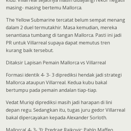
masing- masing bertemu Mallorca.
The Yellow Submarine tercatat belum sempat menang
dalam 2 duel termutakhir. Masa kemudian, mereka
senantiasa tumbang di tangan Mallorca. Pasti ini jadi
PR untuk Villarreal supaya dapat memutus tren
kurang baik tersebut.
Ditaksir Lapisan Pemain Mallorca vs Villarreal
Formasi identik 4- 3- 3 diprediksi hendak jadi strategi
Mallorca ataupun Villarreal. Kedua kubu bakal
bertumpu pada pemain andalan tiap-tiap.
Vedat Muriqi diprediksi masih jadi harapan di lini
depan regu. Sedangkan itu, tugas juru gedor Villarreal
bakal dipercayakan kepada Alexander Sorloth.
Mallorca( 4- 3- 3): Predrag Rajkovic; Pablo Maffeo,