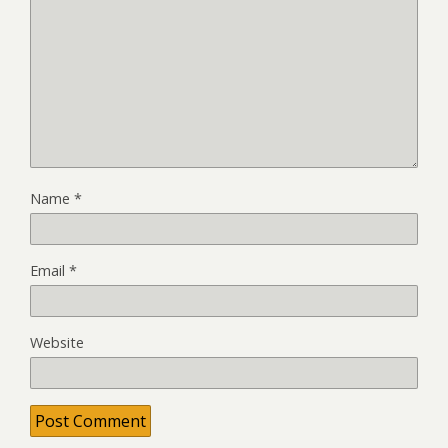
Name
*
Email
*
Website