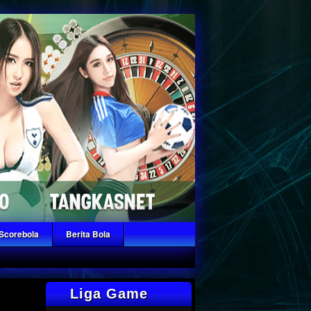
Scorebola
Berita Bola
Liga Game