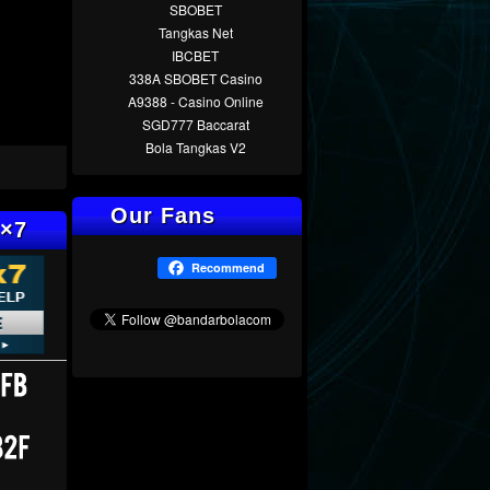
SBOBET
Tangkas Net
IBCBET
338A SBOBET Casino
A9388 - Casino Online
SGD777 Baccarat
Bola Tangkas V2
Our Fans
4×7
Recommend