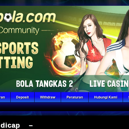
ran
Deposit
Withdraw
Peraturan
Hubungi Kami
dicap –