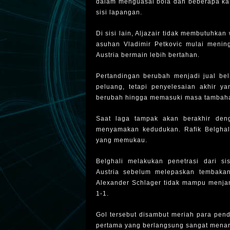
dalam menguasai bola dan beberapa ka
sisi lapangan.
Di sisi lain, Aljazair tidak membutuhka
asuhan Vladimir Petkovic mulai menin
Austria bermain lebih bertahan.
Pertandingan berubah menjadi jual bel
peluang, tetapi penyelesaian akhir 
berubah hingga memasuki masa tambaha
Saat laga tampak akan berakhir denga
menyamakan kedudukan. Rafik Belghali
yang memukau.
Belghali melakukan penetrasi dari s
Austria sebelum melepaskan tembakan
Alexander Schlager tidak mampu menja
1-1.
Gol tersebut disambut meriah para pen
pertama yang berlangsung sangat menar