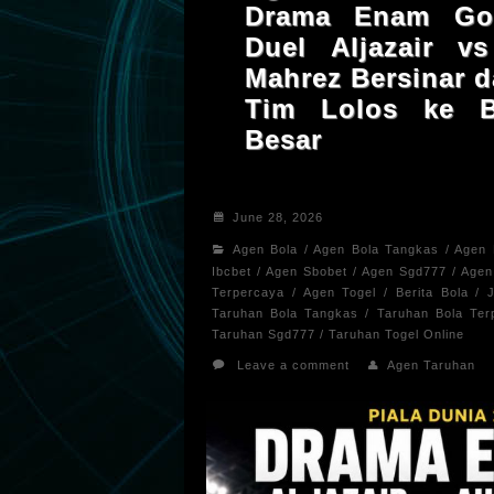
Drama Enam Go
Duel Aljazair vs
Mahrez Bersinar 
Tim Lolos ke 
Besar
June 28, 2026
Agen Bola
/
Agen Bola Tangkas
/
Agen 
Ibcbet
/
Agen Sbobet
/
Agen Sgd777
/
Agen
Terpercaya
/
Agen Togel
/
Berita Bola
/
Taruhan Bola Tangkas
/
Taruhan Bola Ter
Taruhan Sgd777
/
Taruhan Togel Online
Leave a comment
Agen Taruhan