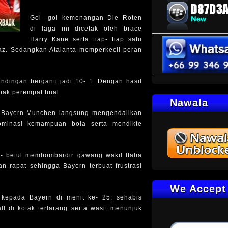
Gol- gol kemenangan Die Roten
di laga ini dicetak oleh brace
Harry Kane serta tiap- tiap satu
Diaz. Sedangkan Atalanta memperkecil peran
dingan berganti jadi 10- 1. Dengan hasil
bak perempat final.
Nawala
a, Bayern Munchen langsung mengendalikan
ominasi kemampuan bola serta mendikte
- betul membombardir gawang wakil Italia
n rapat sehingga Bayern terbuat frustrasi
We Accept
 kepada Bayern di menit ke- 25, sehabis
l di kotak terlarang serta wasit menunjuk