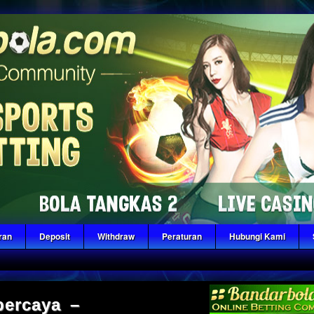
ran
Deposit
Withdraw
Peraturan
Hubungi Kami
percaya –