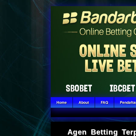
Home
About
FAQ
Pendafta
Agen Betting Ter