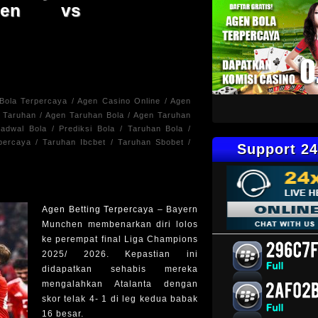
hen vs
Bola Terpercaya
/
Agen Casino Online
/
Agen
 Taruhan
/
Agen Taruhan Bola
/
Agen Taruhan
Jadwal Bola
/
Prediksi Bola
/
Taruhan Bola
/
percaya
/
Taruhan Ibcbet
/
Taruhan Sbobet
/
Support 2
Agen Betting Terpercaya
– Bayern
Munchen membenarkan diri lolos
ke perempat final Liga Champions
2025/ 2026. Kepastian ini
didapatkan sehabis mereka
mengalahkan Atalanta dengan
skor telak 4- 1 di leg kedua babak
16 besar.