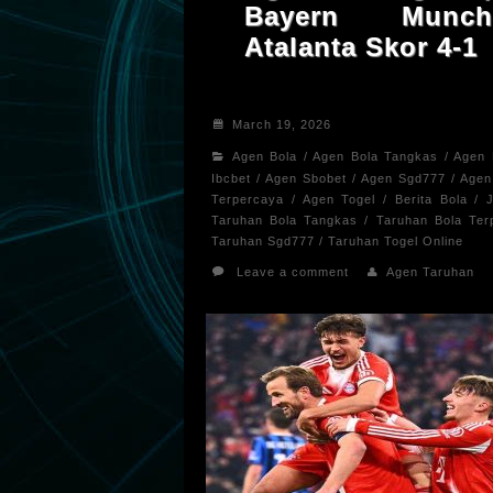
Bayern Munc
Atalanta Skor 4-1
March 19, 2026
Agen Bola
/
Agen Bola Tangkas
/
Agen 
Ibcbet
/
Agen Sbobet
/
Agen Sgd777
/
Agen
Terpercaya
/
Agen Togel
/
Berita Bola
/
Taruhan Bola Tangkas
/
Taruhan Bola Ter
Taruhan Sgd777
/
Taruhan Togel Online
Leave a comment
Agen Taruhan