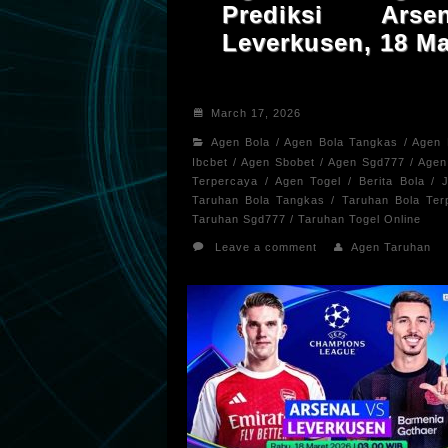
Prediksi Ars
Leverkusen, 18 Ma
March 17, 2026
Agen Bola
/
Agen Bola Tangkas
/
Agen 
Ibcbet
/
Agen Sbobet
/
Agen Sgd777
/
Agen
Terpercaya
/
Agen Togel
/
Berita Bola
/
Taruhan Bola Tangkas
/
Taruhan Bola Ter
Taruhan Sgd777
/
Taruhan Togel Online
Leave a comment
Agen Taruhan