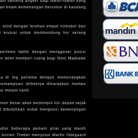
jadi benteng angker bagi lawan-lawan yang
kan enam kemenangan beruntun di kandang
t solid dengan torehan empat nirbobol dari
l krusial untuk membendung lini serang
sperimen taktik dengan menggeser posisi
kan demi memberi ruang bagi Noni Madueke
da di leg pertama dengan memenangkan
n kemampuan dribelnya diharapkan mampu
mu malam nanti.
inan besar akan memimpin lini depan sejak
at dibutuhkan untuk mengunci kemenangan
ndisi beberapa pemain pilar yang masih
i. Jurrien Timber menyusul Martin Odegaard