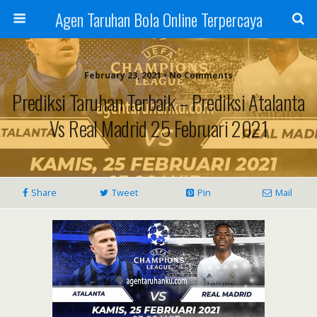
Agen Taruhan Bola Online Terpercaya
February 23, 2021 • No Comments
Prediksi Taruhan Terbaik – Prediksi Atalanta
Vs Real Madrid 25 Februari 2021
Share
Tweet
Pin
Mail