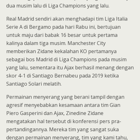
dua musim lalu di Liga Champions yang lalu.
Real Madrid sendiri akan menghadapi tim Liga Italia
Serie A di Bergamo pada hari Rabu ini, bertujuan
untuk maju dari babak 16 besar untuk pertama
kalinya dalam tiga musim. Manchester City
memberikan Zidane kekalahan KO pertamanya
sebagai bos Madrid di Liga Champions pada musim
yang lalu, sementara itu Ajax berhasil menang dengan
skor 4-1 di Santiago Bernabeu pada 2019 ketika
Santiago Solari melatih.
Permainan menyerang yang berani tampil dengan
agresif menyebabkan kesamaan antara tim Gian
Piero Gasperini dan Ajax, Zinedine Zidane
mengatakan hal tersebut di konferensi pers pra-
pertandingannya. Mereka tim yang sangat suka
dengan permainan menyerang, tim yang kami tahu,