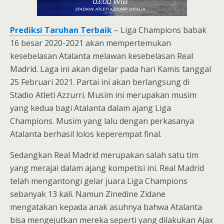
Prediksi Taruhan Terbaik
– Liga Champions babak
16 besar 2020-2021 akan mempertemukan
kesebelasan Atalanta melawan kesebelasan Real
Madrid. Laga ini akan digelar pada hari Kamis tanggal
25 Februari 2021. Partai ini akan berlangsung di
Stadio Atleti Azzurri. Musim ini merupakan musim
yang kedua bagi Atalanta dalam ajang Liga
Champions. Musim yang lalu dengan perkasanya
Atalanta berhasil lolos keperempat final.
Sedangkan Real Madrid merupakan salah satu tim
yang merajai dalam ajang kompetisi ini. Real Madrid
telah mengantongi gelar juara Liga Champions
sebanyak 13 kali. Namun Zinedine Zidane
mengatakan kepada anak asuhnya bahwa Atalanta
bisa mengejutkan mereka seperti yang dilakukan Ajax