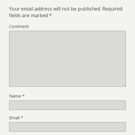
Your email address will not be published.
Required
fields are marked
*
Comment
Name
*
Email
*