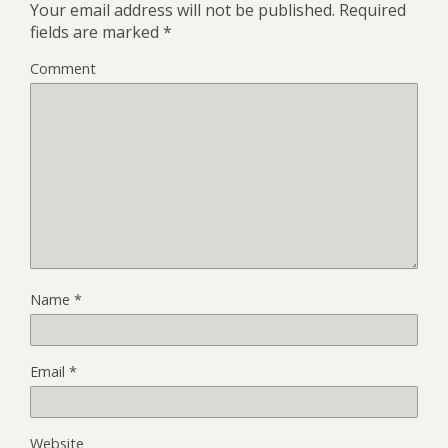
Your email address will not be published.
Required
fields are marked
*
Comment
Name
*
Email
*
Website