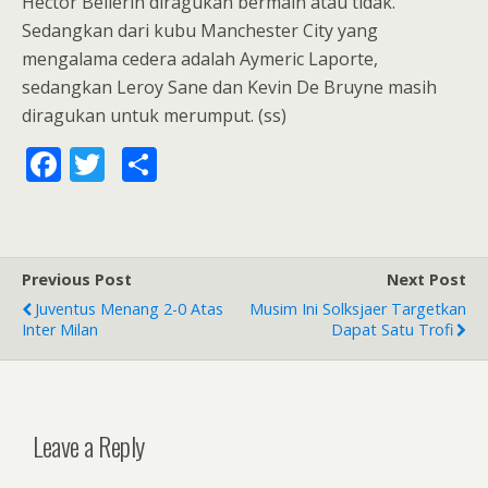
Hector Bellerin diragukan bermain atau tidak.
Sedangkan dari kubu Manchester City yang
mengalama cedera adalah Aymeric Laporte,
sedangkan Leroy Sane dan Kevin De Bruyne masih
diragukan untuk merumput. (ss)
F
T
S
ac
w
h
e
itt
ar
b
er
e
Previous Post
Next Post
o
Juventus Menang 2-0 Atas
Musim Ini Solksjaer Targetkan
o
Inter Milan
Dapat Satu Trofi
k
Leave a Reply