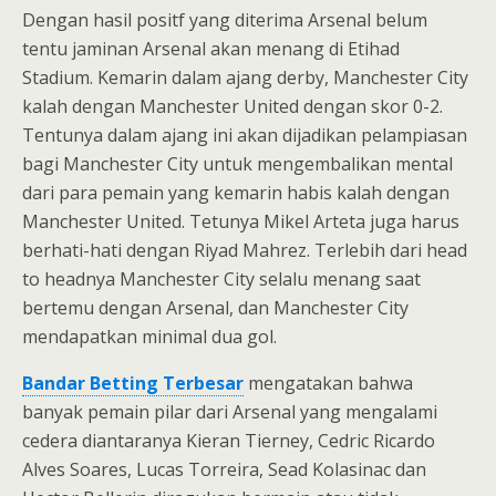
Dengan hasil positf yang diterima Arsenal belum
tentu jaminan Arsenal akan menang di Etihad
Stadium. Kemarin dalam ajang derby, Manchester City
kalah dengan Manchester United dengan skor 0-2.
Tentunya dalam ajang ini akan dijadikan pelampiasan
bagi Manchester City untuk mengembalikan mental
dari para pemain yang kemarin habis kalah dengan
Manchester United. Tetunya Mikel Arteta juga harus
berhati-hati dengan Riyad Mahrez. Terlebih dari head
to headnya Manchester City selalu menang saat
bertemu dengan Arsenal, dan Manchester City
mendapatkan minimal dua gol.
Bandar Betting Terbesar
mengatakan bahwa
banyak pemain pilar dari Arsenal yang mengalami
cedera diantaranya Kieran Tierney, Cedric Ricardo
Alves Soares, Lucas Torreira, Sead Kolasinac dan