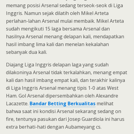
memang posisi Arsenal sedang terseok-seok di Liga
Inggris. Namun sejak dilatih oleh Mikel Arteta
perlahan-lahan Arsenal mulai membaik. Mikel Arteta
sudah mengikuti 15 laga bersama Arsenal dan
hasilnya Arsenal menang delapan kali, mendapatkan
hasil imbang lima kali dan menelan kekalahan
sebanyak dua kali.
Diajang Liga Inggris delapan laga yang sudah
dilakoninya Arsenal tidak terkalahkan, menang empat
kali dan hasil imbang empat kali, dan terakhir kalinya
di Liga Inggris Arsenal menang tipis 1-0 atas West
Ham. Gol Arsenal dipersembahkan oleh Alexandre
Lacazette.
Bandar Betting Berkualitas
melihat
bahwa saat ini kondisi Arsenal sekarang sedang on
fire, tentunya pasukan dari Josep Guardiola ini harus
extra berhati-hati dengan Aubameyang cs.