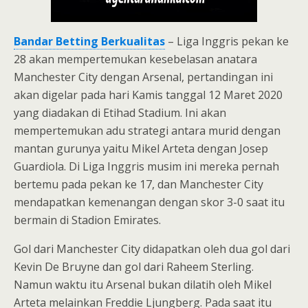
Bandar Betting Berkualitas
– Liga Inggris pekan ke
28 akan mempertemukan kesebelasan anatara
Manchester City dengan Arsenal, pertandingan ini
akan digelar pada hari Kamis tanggal 12 Maret 2020
yang diadakan di Etihad Stadium. Ini akan
mempertemukan adu strategi antara murid dengan
mantan gurunya yaitu Mikel Arteta dengan Josep
Guardiola. Di Liga Inggris musim ini mereka pernah
bertemu pada pekan ke 17, dan Manchester City
mendapatkan kemenangan dengan skor 3-0 saat itu
bermain di Stadion Emirates.
Gol dari Manchester City didapatkan oleh dua gol dari
Kevin De Bruyne dan gol dari Raheem Sterling.
Namun waktu itu Arsenal bukan dilatih oleh Mikel
Arteta melainkan Freddie Ljungberg. Pada saat itu