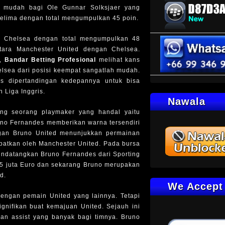
t mudah bagi Ole Gunnar Solksjaer yang
kelima dengan total mengumpulkan 45 poin.
eh Chelsea dengan total mengumpulkan 48
ntara Manchester United dengan Chelsea.
a,
Bandar Betting Profesional
melihat kans
lsea dari posisi keempat sangatlah mudah.
us dipertandingan kedepannya untuk bisa
 Liga Inggris.
Nawala
ang seorang playmaker yang handal yaitu
no Fernandes memberikan warna tersendiri
ngan Bruno United menunjukkan permainan
dapatkan oleh Manchester United. Pada bursa
endatangkan Bruno Fernandes dari Sporting
55 juta Euro dan sekarang Bruno merupakan
d.
We Accept
dengan pemain United yang lainnya. Tetapi
nifikan buat kemajuan United. Sejauh ini
an assist yang banyak bagi timnya. Bruno