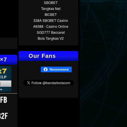
SBOBET
Tangkas Net
IBCBET
338A SBOBET Casino
A9388 - Casino Online
SGD777 Baccarat
Bola Tangkas V2
Our Fans
4×7
Recommend