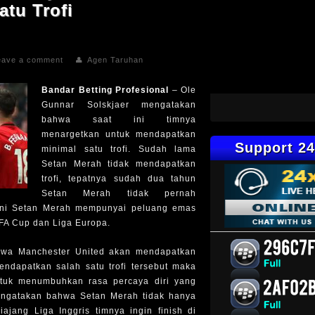
atu Trofi
eave a comment
Agen Taruhan
Bandar Betting Profesional
– Ole
Gunnar Solskjaer mengatakan
bahwa saat ini timnya
menargetkan untuk mendapatkan
Support 2
minimal satu trofi. Sudah lama
Setan Merah tidak mendapatkan
trofi, tepatnya sudah dua tahun
Setan Merah tidak pernah
 ini Setan Merah mempunyai peluang emas
i FA Cup dan Liga Europa.
hwa Manchester United akan mendapatkan
mendapatkan salah satu trofi tersebut maka
tuk menumbuhkan rasa percaya diri yang
ngatakan bahwa Setan Merah tidak hanya
ajang Liga Inggris timnya ingin finish di