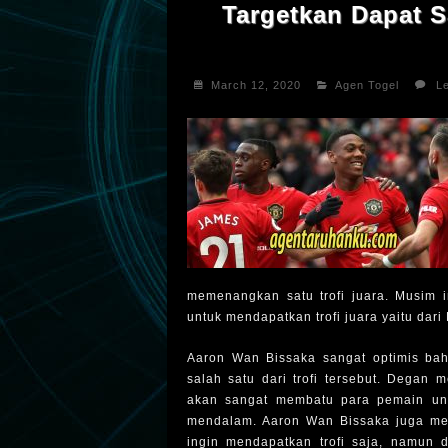
Targetkan Dapat S
March 12, 2020
Agen Togel
L
memenangkan satu trofi juara. Musim
untuk mendapatkan trofi juara yaitu dar
Aaron Wan Bissaka sangat optimis ba
salah satu dari trofi tersebut. Degan 
akan sangat membatu para pemain un
mendalam. Aaron Wan Bissaka juga me
ingin mendapatkan trofi saja, namun di