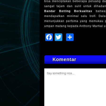
bisa menciptakan beberapa peluang d
sangat tajam dan sulit untuk dihada
Bandar Betting Berkualitas
bahwa 
mendapatkan minimal satu trofi. Da
menunjukkan perfoma yang memukau 
umpan matang kepada Anthony Martial u
Facebook
Twitter
Share
Komentar