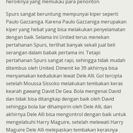
heroiknya yang memukau para penonton.
Spurs sangat beruntung mempunyai kiper seperti
Paulo Gazzaniga. Karena Paulo Gazzaniga merupakan
kiper yang hebat yang bisa melakukan penyelamatan
dengan baik. Selama ini United terus menekan
pertahanan Spurs, terlihat banyak sekali jual beli
serangan dalam babak pertama ini. Tetapi
pertahanan Spurs sangat rapi, sehingga tidak mudah
ditembus oleh United. Dimenit ke 39 akhirnya bisa
menyamakan kedudukan lewat Dele Alli. Gol tercipta
setelah Moussa Sissoko melakukan tembakan keras
kearah gawang David De Gea. Bola mengenai David
dan tidak bisa ditangkap dengan baik oleh David
sehingga bola liar dihampirin oleh Dele Alli, dan
akhirnya Dele Alli bisa mengontrol dengan baik untuk
mengelabuhi Harry Maguire, setelah melewati Harry
Maguire Dele Alli melepaskan tembakan kerasnya