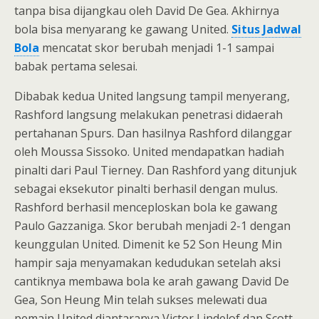
tanpa bisa dijangkau oleh David De Gea. Akhirnya
bola bisa menyarang ke gawang United.
Situs Jadwal
Bola
mencatat skor berubah menjadi 1-1 sampai
babak pertama selesai.
Dibabak kedua United langsung tampil menyerang,
Rashford langsung melakukan penetrasi didaerah
pertahanan Spurs. Dan hasilnya Rashford dilanggar
oleh Moussa Sissoko. United mendapatkan hadiah
pinalti dari Paul Tierney. Dan Rashford yang ditunjuk
sebagai eksekutor pinalti berhasil dengan mulus.
Rashford berhasil menceploskan bola ke gawang
Paulo Gazzaniga. Skor berubah menjadi 2-1 dengan
keunggulan United. Dimenit ke 52 Son Heung Min
hampir saja menyamakan kedudukan setelah aksi
cantiknya membawa bola ke arah gawang David De
Gea, Son Heung Min telah sukses melewati dua
pemain United diantaranya Victor Lindelof dan Scott