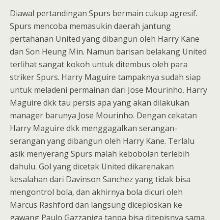
Diawal pertandingan Spurs bermain cukup agresif.
Spurs mencoba memasukin daerah jantung
pertahanan United yang dibangun oleh Harry Kane
dan Son Heung Min. Namun barisan belakang United
terlihat sangat kokoh untuk ditembus oleh para
striker Spurs. Harry Maguire tampaknya sudah siap
untuk meladeni permainan dari Jose Mourinho. Harry
Maguire dkk tau persis apa yang akan dilakukan
manager barunya Jose Mourinho. Dengan cekatan
Harry Maguire dkk menggagalkan serangan-
serangan yang dibangun oleh Harry Kane. Terlalu
asik menyerang Spurs malah kebobolan terlebih
dahulu. Gol yang dicetak United dikarenakan
kesalahan dari Davinson Sanchez yang tidak bisa
mengontrol bola, dan akhirnya bola dicuri oleh
Marcus Rashford dan langsung diceploskan ke
gawang Paulo Gazzaniga tanpa bisa ditepisnya sama