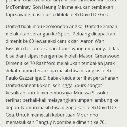
McTominay. Son Heung Min melakukan tembakan
tapi sayang masih bisa diblok oleh David De Gea.
United tidak mau kecolongan angka, United kembali
melakukan serangan ke Spurs. Peluang didapatkan
dimenit ke 60 lewat aksi cantik dari Aaron Wan
Bissaka dari area kanan, tapi sayang umpannya tidak
bisa diantisipasi dengan baik oleh Mason Greenwood.
Dimenit ke 70 Rashford melakukan tembakan jarak
dekat namun tetap saja masih bisa ditangkis oleh
Paulo Gazzaniga. Dibabak kedua terlihat pertahanan
United sangat kokoh, sehingga Spurs sangat
kesulitan untuk menembusnya. Moussa Sissoko
terlihat berkali-kali melayangkan umpan lambung ke
depan. Namun masih bisa digagalkan oleh David De
Gea. Untuk memecah kebuntuan Mourinho
memasukkan Tanguy Ndombele dimenit ke 70,