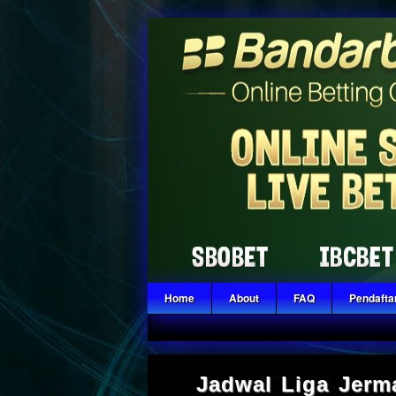
Home
About
FAQ
Pendafta
Jadwal Liga Jerm