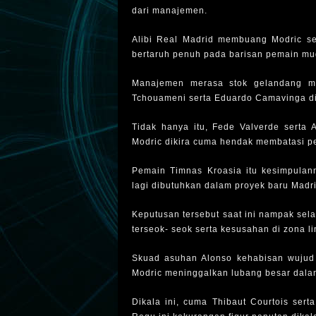
dari manajemen.
Alibi Real Madrid membuang Modric s
bertaruh penuh pada barisan pemain mu
Manajemen merasa stok gelandang mer
Tchouameni serta Eduardo Camavinga din
Tidak hanya itu, Fede Valverde serta A
Modric dikira cuma hendak membatasi 
Pemain Timnas Kroasia itu kesimpulanny
lagi dibutuhkan dalam proyek baru Madri
Keputusan tersebut saat ini nampak sel
terseok- seok serta kesusahan di zona li
Skuad asuhan Alonso kehabisan wujud 
Modric meninggalkan lubang besar dalam
Dikala ini, cuma Thibaut Courtois serta