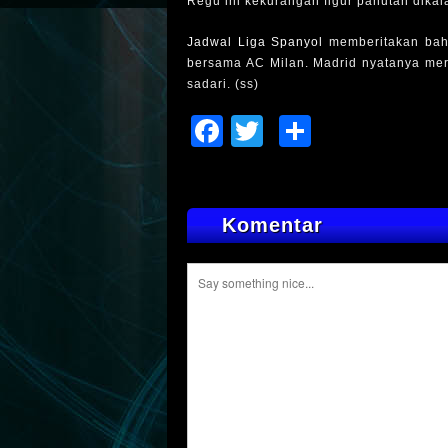
Regu ini kekurangan figur panutan dika
Jadwal Liga Spanyol
memberitakan bahw
bersama AC Milan. Madrid nyatanya mer
sadari. (ss)
Facebook
Twitter
Share
Komentar