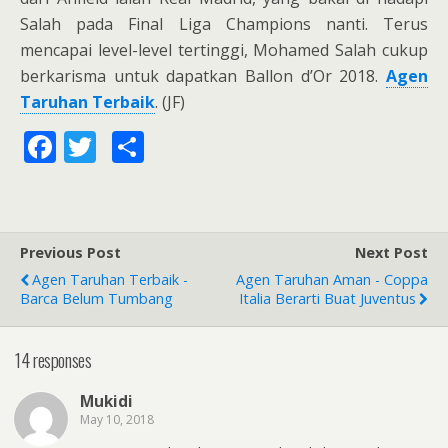
Salah pada Final Liga Champions nanti. Terus
mencapai level-level tertinggi, Mohamed Salah cukup
berkarisma untuk dapatkan Ballon d’Or 2018.
Agen
Taruhan Terbaik
. (JF)
F
T
S
ac
w
h
e
itt
ar
b
er
e
Previous Post
Next Post
o
Agen Taruhan Terbaik -
Agen Taruhan Aman - Coppa
o
Barca Belum Tumbang
Italia Berarti Buat Juventus
k
14 responses
Mukidi
May 10, 2018