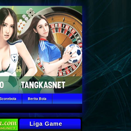
Scorebola
Berita Bola
Liga Game