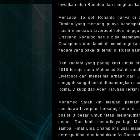
lewatkan oleh Ronaldo dan menghasilkan
Mencapai 15 gol, Ronaldo hanya di 
Firmino yang memang punya kesempat
masih membawa Liverpool lolos hingga 
Cristiano Ronaldo harus bisa membaw
Champions dan kembali membangitkan
negara yang bakal di temui di Rusia nant
Dan kadidat yang paling kuat untuk b
2018 tertuju pada Mohamed Salah untu
Liverpool dan menerima arhaan dari 
sungguh sangat pesat di bandingkan sa
Roma. Dikutip dari Agen Taruhan Terkini
Mohamed Salah kini menjadi pemain 
membawa Liverpool bersaing hebat di a
posisi 3 besar untuk tetap melanjut
depan. Dan lebih menariknya lagi, 
sampai Final Liga Champions usai mam
perempatfinal dan tundukkan As Roma di