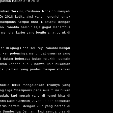
patkan Ballon d’Or 2018.
ruhan Terkini
, Cristiano Ronaldo menjadi
’Or 2018 ketika aksi yang menonjol untuk
hampions sampai final. Diketahui dengan
ano Ronaldo hampir saja gagal menembus
a memulai karier yang begitu amat buruk di
ah di ajnag Copa Del Rey, Ronaldo hampir
hankan potensinya mengingat umurnya yang
pi dalam beberapa bulan terakhir, pemain
inkan kepada publik bahwa usia bukanlah
bagai pemain yang pantas mempertahankan
rid terus mengalahkan rivalnya yang
jang Liga Champions pada musim ini bukan
udah, tapi musuh yang di temui bisa di
Paris Saint Germain, Juventus dan kemudian
harus bertemu dengan klub yang berada di
n Bundesliga Jerman. Tapi semua bisa di