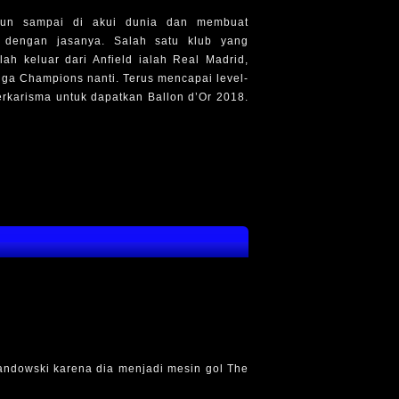
un sampai di akui dunia dan membuat
k dengan jasanya. Salah satu klub yang
 keluar dari Anfield ialah Real Madrid,
iga Champions nanti. Terus mencapai level-
erkarisma untuk dapatkan Ballon d’Or 2018.
andowski karena dia menjadi mesin gol The