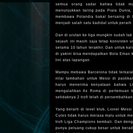
semua orang sadar bahwa tidak ma
menunjukkan taring pada Piala Dunia, 
membawa Polandia bakal bersaing di R
menjadi salah satu kadidat untuk peraih 
Dan di urutan ke tiga mungkin sudah tak
sejauh ini masih saja tetap konsisten u
selama 10 tahun terakhir. Dan untuk kal
di yakini bisa mendapatkan Bola Emas k
lini atas lapangan.
Mampu mebawa Barcelona tidak terkalah
nilai tambahan untuk Messi di pastika
harus menerima kenyataan bahwa L
mengalahkan As Roma di pertemuan ba
setidaknya 2 trofi telah di persembahkan
Yang berarti di level klub, Lionel Mess
Cules tidak harus merasa malu untuk me
trofi Liga Champions kembali. Dan deng
punya peluang cukup besar untuk berad