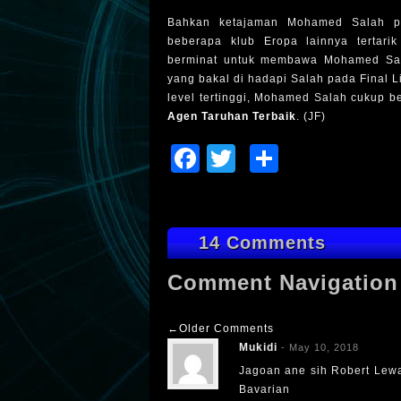
Bahkan ketajaman Mohamed Salah p
beberapa klub Eropa lainnya tertari
berminat untuk membawa Mohamed Salah
yang bakal di hadapi Salah pada Final L
level tertinggi, Mohamed Salah cukup b
Agen Taruhan Terbaik
. (JF)
Facebook
Twitter
Share
14 Comments
Comment Navigation
←Older Comments
Mukidi
- May 10, 2018
Jagoan ane sih Robert Lew
Bavarian