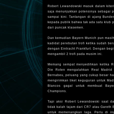
Robert Lewandowski masuk dalam kiteri
saja menunjukkan potensinya sebagai 
sampai kini. Tantangan di ajang Bunde
kepada publik bahwa tak ada satu klub
dari puncak klasemen.
Dan kemudian Bayern Munich pun masih 
kadidat perebutan trofi ketika sudah be
dengan Eintracht Frankfurt. Dengan beg
mengambil 2 trofi pada musim ini.
Memang sempat menyedihkan ketika R
Die Roten mengalahkan Real Madrid d
Bernabeu, peluang yang cukup besar ha
mengirimkan tiket keguguran untuk Mad
Blancos gagal untuk membuat Bayer
Champions.
Tapi aksi Robert Lewandowski saat d
tidak kalah tajam dari CR7 atau Gareth
untuk memenangkan laga. Perlu di in