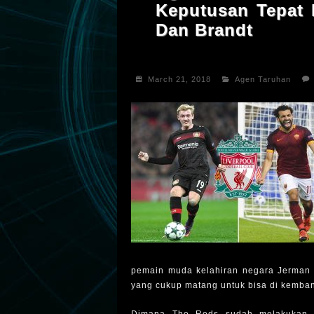
Keputusan Tepat 
Dan Brandt
March 21, 2018
Agen Taruhan
pemain muda kelahiran negara Jerman i
yang cukup matang untuk bisa di kemba