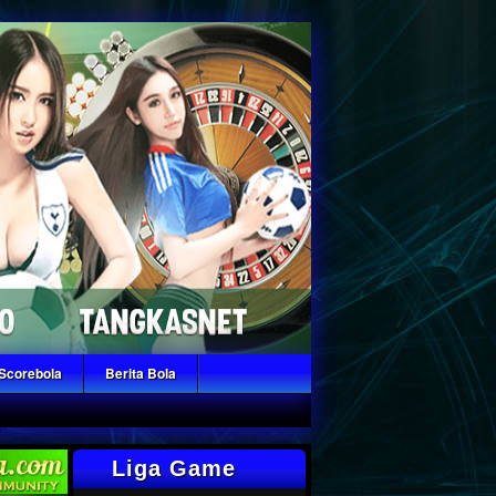
Scorebola
Berita Bola
Liga Game