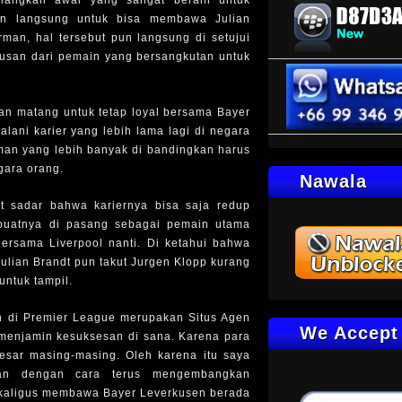
angkah awal yang sangat berani untuk
en langsung untuk bisa membawa Julian
rman, hal tersebut pun langsung di setujui
tusan dari pemain yang bersangkutan untuk
an matang untuk tetap loyal bersama Bayer
lani karier yang lebih lama lagi di negara
man yang lebih banyak di bandingkan harus
gara orang.
Nawala
t sadar bahwa kariernya bisa saja redup
mbuatnya di pasang sebagai pemain utama
bersama Liverpool nanti. Di ketahui bahwa
 Julian Brandt pun takut Jurgen Klopp kurang
untuk tampil.
n di Premier League merupakan Situs Agen
We Accept
 menjamin kesuksesan di sana. Karena para
esar masing-masing. Oleh karena itu saya
an dengan cara terus mengembangkan
ekaligus membawa Bayer Leverkusen berada