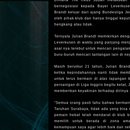
Dimana The Reds sudah melakukan l
bernegosiasi kepada Bayer Leverkus
Brandt keluar dari ajang Bundesliga Je
oleh pihak klub dan hanya tinggal kepu
hengkang atau tidak.
Ternyata Julian Brandt memikirkan deng
Leverkusen di waktu yang panjang menja
asal nya terebut untuk mencari pengala
buru-buruh mencari tantangan lain di ne
Masih berumur 21 tahun, Julian Brand
ketika kepindahannya nanti tidak me
untuk terus bermain di atas lapangan 
persaingan di Liga Inggris begitu ketat,
memberikan keyakinan terhadap dirinya 
“Semua orang pasti tahu bahwa bermai
Taruhan Surabaya, tidak ada yang bisa
pemain hebat telah mendarat di klub b
memilih untuk berada di zona am
kemampuan saya agar lebih baik dan s