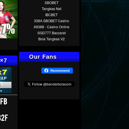
SBOBET
Tangkas Net
IBCBET
338A SBOBET Casino
A9388 - Casino Online
SGD777 Baccarat
Bola Tangkas V2
Our Fans
4×7
Recommend