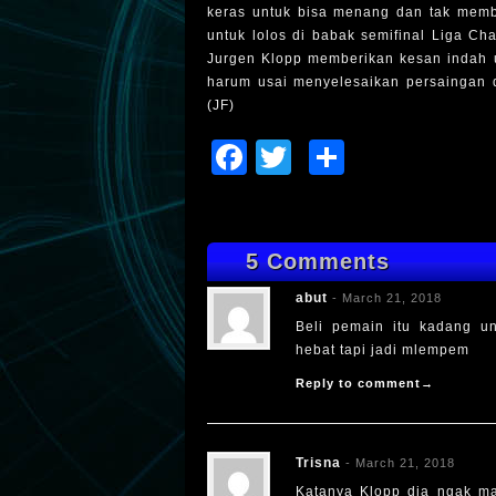
keras untuk bisa menang dan tak memb
untuk lolos di babak semifinal Liga Ch
Jurgen Klopp memberikan kesan indah u
harum usai menyelesaikan persaingan 
(JF)
Facebook
Twitter
Share
5 Comments
abut
- March 21, 2018
Beli pemain itu kadang u
hebat tapi jadi mlempem
Reply to comment→
Trisna
- March 21, 2018
Katanya Klopp dia ngak ma