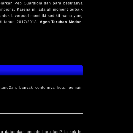
iarkan Pep Guardiola dan para besutanya
ampions. Karena ini adalah moment terbaik
ntuk Liverpool memiliki sedikit nama yang
di tahun 2017/2018.
Agen Taruhan Medan
.
ntung2an, banyak contohnya koq.. pemain
u datangkan pemain baru lagi? la kok ini