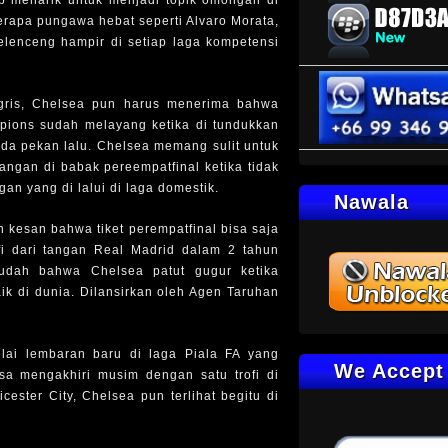
p menarik untuk menjadi topik omongan di
rapa pungawa hebat seperti Alvaro Morata,
elenceng hampir di setiap laga kompetensi
ggris, Chelsea pun harus menerima bahwa
pions sudah melayang ketika di tundukkan
da pekan lalu. Chelsea memang sulit untuk
angan di babak pereempatfinal ketika tidak
gan yang di lalui di laga domestik.
Nawala
kesan bahwa tiket perempatfinal bisa saja
i dari tangan Real Madrid dalam 2 tahun
sudah bahwa Chelsea patut gugur ketika
ik di dunia. Dilansirkan oleh Agen Taruhan
lai lembaran baru di laga Piala FA yang
We Accept
sa mengakhiri musim dengan satu trofi di
ster City, Chelsea pun terlihat begitu di