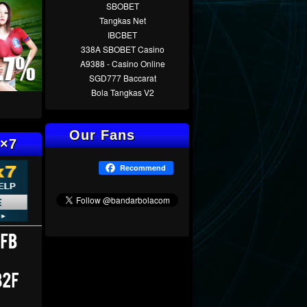
SBOBET
Tangkas Net
IBCBET
338A SBOBET Casino
A9388 - Casino Online
SGD777 Baccarat
Bola Tangkas V2
Our Fans
4×7
Recommend