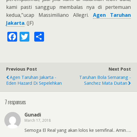
kami pasti sanggup membalas nya di pertemuan
kedua,”ucap Massimiliano Allegri.
Agen Taruhan
Jakarta
. (JF)
F
T
S
ac
w
h
e
itt
ar
b
er
e
Previous Post
Next Post
o
Agen Taruhan Jakarta -
Taruhan Bola Semarang -
o
Eden Hazard Di Sepelehkan
Sanchez Mata Duitan
k
7 responses
Gunadi
March 17, 2018
Semoga El Real yang akan lolos ke semifinal.. Amin…..