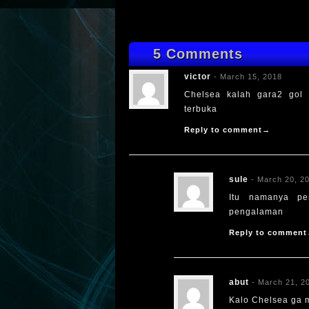
5 Comments
victor
- March 15, 2018
Chelsea kalah gara2 gol 
terbuka
Reply to comment→
sule
- March 20, 2
Itu namanya per
pengalaman
Reply to commen
abut
- March 21, 2
Kalo Chelsea ga 