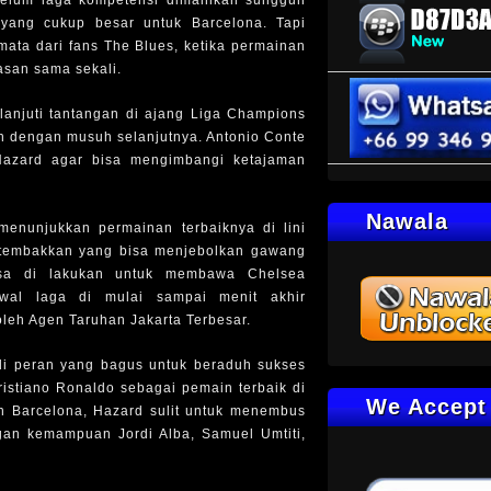
belum laga kompetensi dimainkan sungguh
yang cukup besar untuk Barcelona. Tapi
mata dari fans The Blues, ketika permainan
asan sama sekali.
elanjuti tantangan di ajang Liga Champions
 dengan musuh selanjutnya. Antonio Conte
Hazard agar bisa mengimbangi ketajaman
Nawala
menunjukkan permainan terbaiknya di lini
l tembakkan yang bisa menjebolkan gawang
isa di lakukan untuk membawa Chelsea
wal laga di mulai sampai menit akhir
 oleh Agen Taruhan Jakarta Terbesar.
i peran yang bagus untuk beraduh sukses
istiano Ronaldo sebagai pemain terbaik di
We Accept
n Barcelona, Hazard sulit untuk menembus
an kemampuan Jordi Alba, Samuel Umtiti,