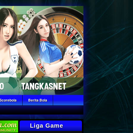
Scorebola
Berita Bola
Liga Game