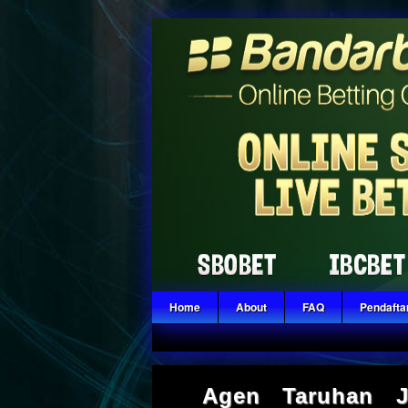
Home
About
FAQ
Pendafta
Agen Taruhan J