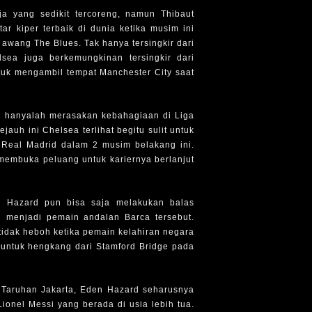
a yang sedikit tercoreng, namun Thibaut
ar kiper terbaik di dunia ketika musim ini
awang The Blues. Tak hanya tersingkir dari
sea juga berkemungkinan tersingkir dari
tuk mengambil tempat Manchester City saat
 hanyalah merasakan kebahagiaan di Liga
jauh ini Chelsea terlihat begitu sulit untuk
 Real Madrid dalam 2 musim belakang ini.
membuka peluang untuk kariernya berlanjut
 Hazard pun bisa saja melakukan balas
 menjadi pemain andalan Barca tersebut.
tidak heboh ketika pemain kelahiran negara
 untuk hengkang dari Stamford Bridge pada
n Taruhan Jakarta, Eden Hazard seharusnya
 Lionel Messi yang berada di usia lebih tua.