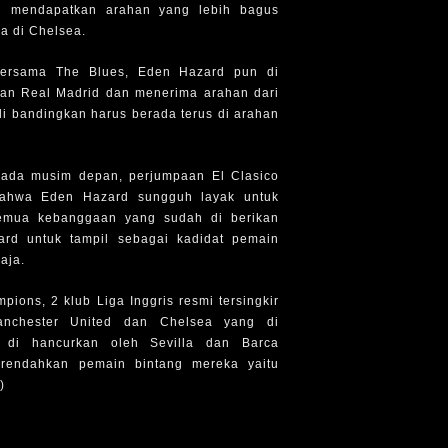
i mendapatkan arahan yang lebih bagus
a di Chelsea.
bersama The Blues, Eden Hazard pun di
an Real Madrid dan menerima arahan dari
di bandingkan harus berada terus di arahan
pada musim depan, perjumpaan El Clasico
bahwa Eden Hazard sungguh layak untuk
semua kebanggaan yang sudah di berikan
rd untuk tampil sebagai kadidat pemain
saja.
ions, 2 klub Liga Inggris resmi tersingkir
anchester United dan Chelsea yang di
 di hancurkan oleh Sevilla dan Barca
rendahkan pemain bintang mereka yaitu
)