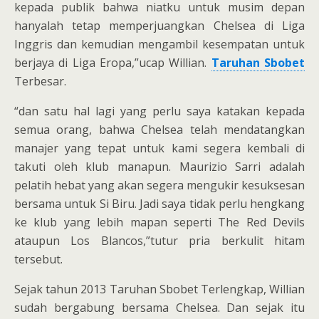
kepada publik bahwa niatku untuk musim depan
hanyalah tetap memperjuangkan Chelsea di Liga
Inggris dan kemudian mengambil kesempatan untuk
berjaya di Liga Eropa,”ucap Willian.
Taruhan Sbobet
Terbesar.
“dan satu hal lagi yang perlu saya katakan kepada
semua orang, bahwa Chelsea telah mendatangkan
manajer yang tepat untuk kami segera kembali di
takuti oleh klub manapun. Maurizio Sarri adalah
pelatih hebat yang akan segera mengukir kesuksesan
bersama untuk Si Biru. Jadi saya tidak perlu hengkang
ke klub yang lebih mapan seperti The Red Devils
ataupun Los Blancos,”tutur pria berkulit hitam
tersebut.
Sejak tahun 2013 Taruhan Sbobet Terlengkap, Willian
sudah bergabung bersama Chelsea. Dan sejak itu