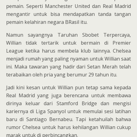
pemain. Seperti Manchester United dan Real Madrid
mengantir untuk bisa mendapatkan tanda tangan
pemain kelahiran negara BRasil itu.
Namun sayangnya Taruhan Sbobet Terpercaya,
Willian tidak tertarik untuk bermain di Premier
League ketika harus membela klub lainnya. Chelsea
menjadi rumah yang paling nyaman untuk Willian saat
ini. Maka tawaran yang hadir dari Setan Merah telah
terabaikan oleh pria yang berumur 29 tahun itu.
Jadi kini kesan untuk Willian pun tetap sama kepada
Real Madrid yang juga berencana untuk membawa
dirinya keluar dari Stamford Bridge dan mengisi
kariernya di Liga Spanyol untuk memulai sesi latihan
baru di Santiago Bernabeu. Tapi ketahuilah bahwa
rumor Chelsea untuk harus kehilangan Willian cukup
marak untuk di perbincangkan.