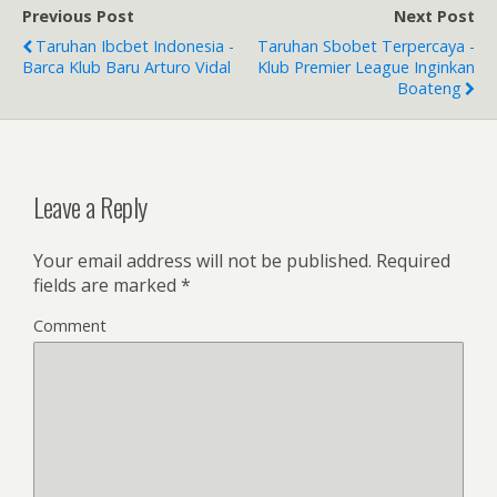
b
er
e
Previous Post
Next Post
o
Taruhan Ibcbet Indonesia -
Taruhan Sbobet Terpercaya -
o
Barca Klub Baru Arturo Vidal
Klub Premier League Inginkan
Boateng
k
Leave a Reply
Your email address will not be published.
Required
fields are marked
*
Comment