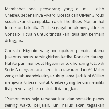
Membahas soal penyerang yang di miliki oleh
Chelsea, sebenarnya Alvaro Morata dan Olivier Giroud
sudah akan di campakkan oleh The Blues. Namun hal
itu tertunda ketika Chelsea gagal untuk menyakinkan
Gonzalo Higuain untuk tinggalkan Italia dan bermain
di Inggris.
Gonzalo Higuain yang merupakan pemain utama
Juventus harus tersingkirkan ketika Ronaldo datang.
Hal itu pun membuat Higuain untuk bersaing tetap di
Serie A dengan cara menerima tawaran dari AC Milan
yang telah mendekatinya cukup lama. Jadi kini Willian
menjadi arti besar untuk Chelsea yang belum memiliki
list penyerang baru untuk di datangkan.
“Rumor terus saja tersebar luas dan semakin panas
seiring waktu berjalan. Kini harus akan tegaskan