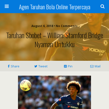
Agen Taruhan Bola Online Terpercaya
August 6, 2018 • No Comments
Taruhan Sbobet – Willian: Stamford Bridge
Nyaman Untukku
Share
Tweet
Pin
Mail