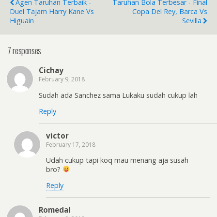
Agen Taruhan Terbaik -
Taruhan Bola Terbesar - Final
o
Duel Tajam Harry Kane Vs
Copa Del Rey, Barca Vs
Higuain
Sevilla
k
7 responses
Cichay
February 9, 2018
Sudah ada Sanchez sama Lukaku sudah cukup lah
Reply
victor
February 17, 2018
Udah cukup tapi koq mau menang aja susah
bro?
Reply
Romedal