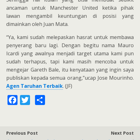
ancaman untuk Manchester United ketika pihak
lawan mengambil keuntungan di posisi yang
dimainkan oleh Juan Mata.
“Ya, kami sudah melepaskan hasrat untuk membawa
penyerang baru lagi. Dengan begitu nama Mauro
Icardi yang awalnya menjadi target utama kami pun
sudah terhapus, tapi kami masih mencoba untuk
mengejar Gareth Bale, itu kenyataan yang ingin saya
publiskan kepada semua orang,”ucap Jose Mourinho.
Agen Taruhan Terbaik
. (JF)
F
T
S
ac
w
h
e
itt
ar
b
er
e
Previous Post
Next Post
o