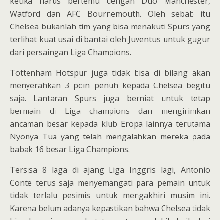
ketika harus bertemu dengan Duo Manchester,
Watford dan AFC Bournemouth. Oleh sebab itu
Chelsea bukanlah tim yang bisa menakuti Spurs yang
terlihat kuat usai di bantai oleh Juventus untuk gugur
dari persaingan Liga Champions.
Tottenham Hotspur juga tidak bisa di bilang akan
menyerahkan 3 poin penuh kepada Chelsea begitu
saja. Lantaran Spurs juga berniat untuk tetap
bermain di Liga champions dan mengirimkan
ancaman besar kepada klub Eropa lainnya terutama
Nyonya Tua yang telah mengalahkan mereka pada
babak 16 besar Liga Champions.
Tersisa 8 laga di ajang Liga Inggris lagi, Antonio
Conte terus saja menyemangati para pemain untuk
tidak terlalu pesimis untuk mengakhiri musim ini.
Karena belum adanya kepastikan bahwa Chelsea tidak