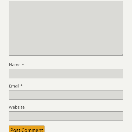
Name
*
Email
*
Website