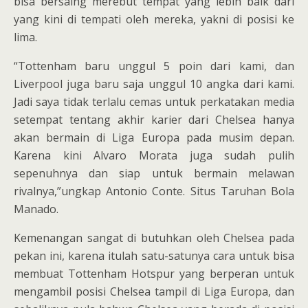
bisa bersaing merebut tempat yang lebih baik dari
yang kini di tempati oleh mereka, yakni di posisi ke
lima.
“Tottenham baru unggul 5 poin dari kami, dan
Liverpool juga baru saja unggul 10 angka dari kami.
Jadi saya tidak terlalu cemas untuk perkatakan media
setempat tentang akhir karier dari Chelsea hanya
akan bermain di Liga Europa pada musim depan.
Karena kini Alvaro Morata juga sudah pulih
sepenuhnya dan siap untuk bermain melawan
rivalnya,”ungkap Antonio Conte. Situs Taruhan Bola
Manado.
Kemenangan sangat di butuhkan oleh Chelsea pada
pekan ini, karena itulah satu-satunya cara untuk bisa
membuat Tottenham Hotspur yang berperan untuk
mengambil posisi Chelsea tampil di Liga Europa, dan