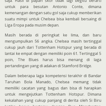
saja. Hasil di papan skor tidak lagi begitu berarti
untuk para besutan Antonio Conte, dimana
kemenangan dengan satu gol saja cukup memberikan
suatu mimpi untuk Chelsea bisa kembali bersaing di
Liga Eropa pada musim depan.
Masih berada di peringkat ke lima, dan baru
mengumpulkan 56 angka. Chelsea masih tertinggal
cukup jauh dari Tottenham Hotspur yang berada di
lantai ke empat dengan memiliki poin 61. Tertinggal 5
poin, The Blues harus bisa menang di laga
pertandingan yang di adakan di Stamford Bridge.
Dalam beberapa laga kompetensi terakhir di Bandar
Taruhan Bola Manado, Chelsea memang tidak
memiliki cacatan yang bagus dan bisa di harapkan
untuk mengejutkan Tottenham Hotspur. Dimana
kekalahan yang cukup panjang di derita oleh Si Biru