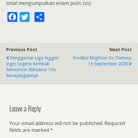
total mengumpulkan enam poin. (ss)
F
T
S
ac
w
h
e
itt
ar
b
er
e
Previous Post
Next Post
o
Penggemar Liga Inggris
Prediksi Brighton Vs Chelsea,
o
Ingin Segera Kembali
15 September 2020
Menonton Bersama Tim
k
Kesayangannya
Leave a Reply
Your email address will not be published.
Required
fields are marked
*