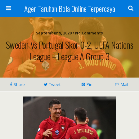
Agen Taruhan Bola Online Terpercaya
September 9, 2020 • No Comments
Sweden Vs Portugal Skor 0-2, UEFA Nations
League – League A Group 3
Share
Tweet
Pin
Mail