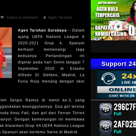
Leave a comment
Agen Taruhan
Agen Taruhan Surabaya
– Dalam
ajang UEFA Nations League A
2020-2021 Grup 4, Spanyol
berhasil memenangi laga
keduanya. Pertandingan ini
digelar pada hari Senin tanggal 7
Support 2
September 2020 di Estadio
Alfredo Di Stefano, Madrid, La
Furia Roja menang dengan skor
oleh Sergio Ramos di menit ke-3, yang
nggandakan keunggulannya. Dua gol tersisa
muda Ansu Fati, dan gol dari Ferran Torres
panyol. Dengan kemenangan ini membawa
cak klasemen Grup 4A UEFA Nations League
 Spanyol akan bertemu Swiss di Madrid.