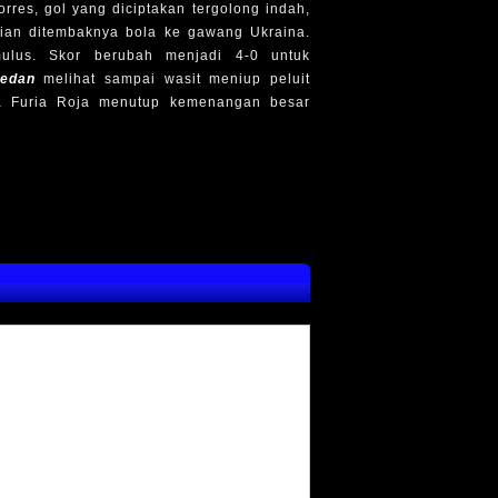
rres, gol yang diciptakan tergolong indah,
ian ditembaknya bola ke gawang Ukraina.
ulus. Skor berubah menjadi 4-0 untuk
edan
melihat sampai wasit meniup peluit
La Furia Roja menutup kemenangan besar