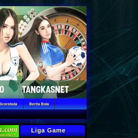
Scorebola
Berita Bola
Liga Game