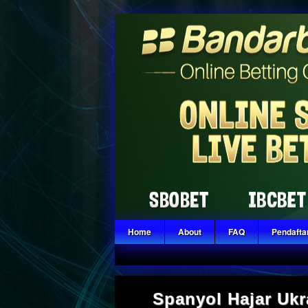
Home
About
FAQ
Pendafta
Spanyol Hajar Ukr