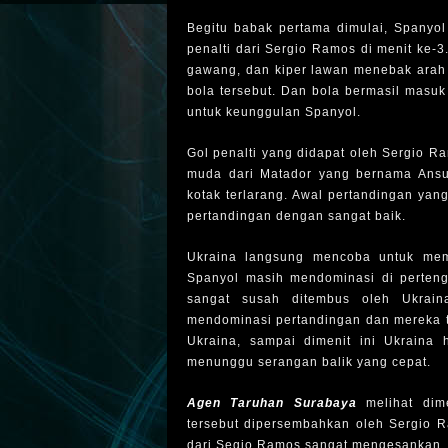
Begitu babak pertama dimulai, Spany
penalti dari Sergio Ramos di menit ke
gawang, dan kiper lawan menebak arah
bola tersebut. Dan bola bermasil masu
untuk keunggulan Spanyol.
Gol penalti yang didapat oleh Sergio R
muda dari Matador yang bernama Ansu 
kotak terlarang. Awal pertandingan yan
pertandingan dengan sangat baik.
Ukraina langsung mencoba untuk memb
Spanyol masih mendominasi di perten
sangat susah ditembus oleh Ukrain
mendominasi pertandingan dan mereka te
Ukraina, sampai dimenit ini Ukraina 
menunggu serangan balik yang cepat.
Agen Taruhan Surabaya
melihat dime
tersebut dipersembahkan oleh Sergio Ra
dari Segio Ramos sangat mengesankan,