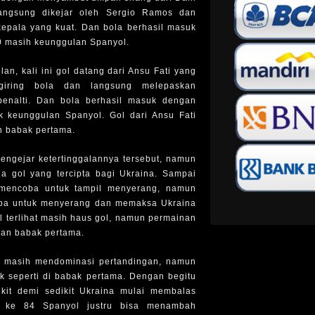
angsung dikejar oleh Sergio Ramos dan
epala yang kuat. Dan bola berhasil masuk
0 masih keunggulan Spanyol.
lan, kali ini gol datang dari Ansu Fati yang
giring bola dan langsung melepaskan
penalti. Dan bola berhasil masuk dengan
k keunggulan Spanyol. Gol dari Ansu Fati
n babak pertama.
ngejar ketertinggalannya tersebut, namun
a gol yang tercipta bagi Ukraina. Sampai
 mencoba untuk tampil menyerang, namun
oba untuk menyerang dan memaksa Ukraina
l terlihat masih haus gol, namun permainan
kan babak pertama.
 masih mendominasi pertandingan, namun
k seperti di babak pertama. Dengan begitu
ikit demi sedikit Ukraina mulai membalas
t ke 84 Spanyol justru bisa menambah