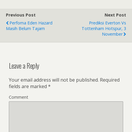
e
itt
ar
b
er
e
Previous Post
Next Post
o
Perfoma Eden Hazard
Prediksi Everton Vs
o
Masih Belum Tajam
Tottenham Hotspur, 3
November
k
Leave a Reply
Your email address will not be published.
Required
fields are marked
*
Comment