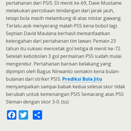
pertahanan dari PSIS. Di menit ke-69, Dave Mustaine
melakukan percobaan tendangan dari jarak jauh,
tetapi bola masih melambung di atas mistar gawang.
Terlalu asik menyerang malah PSS kena bobol lagi.
Septian David Maulana berhasil memanfaatkan
kelengahan dari pertahanan tim lawan. Pemain 23
tahun itu sukses mencetak gol ketiga di menit ke-72.
Setelah kebobolan 3 gol permainan PSS sudah mulai
mengendur. Pertahanan barisan belakang yang
dipimpin oleh Bagus Nirwanto semakin kena bulan-
bulanan dari striker PSIS.
Prediksi Bola Jitu
menyampaikan sampai babak kedua selesai skor tidak
berubah untuk kemenangan PSIS Semarang atas PSS
Sleman dengan skor 3-0. (ss)
F
T
S
ac
w
h