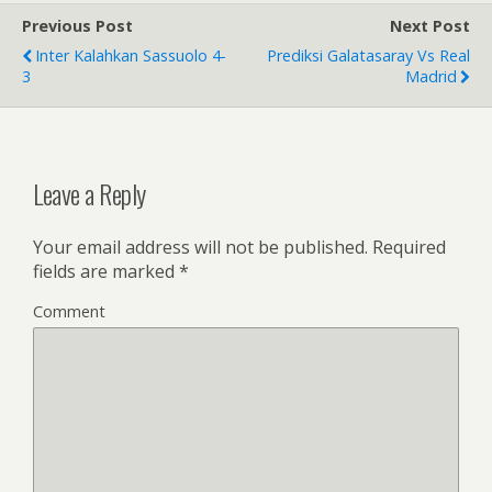
b
er
e
Previous Post
Next Post
o
Inter Kalahkan Sassuolo 4-
Prediksi Galatasaray Vs Real
o
3
Madrid
k
Leave a Reply
Your email address will not be published.
Required
fields are marked
*
Comment