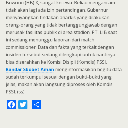
Buwono (HB) X, sangat kecewa. Beliau mengancam
tidak akan lagi ada izin pertandingan. Gubernur
menyayangkan tindakan anarkis yang dilakukan
orang-orang yang tidak bertanggungjawab dengan
merusak fasilitas publik di area stadion. PT. LIB saat
ini sedang menunggu laporan dari match
commissioner. Data dan fakta yang terkait dengan
insiden tersebut sedang dilengkapi untuk nantinya
bisa diserahkan ke Komisi Disipli (Komdis) PSSI.
Bandar Sbobet Aman
menginformasikan begitu data
sudah terkumpul sesuai dengan bukti-bukti yang
jelas, makan akan langsung diproses oleh Komdis
PSSI. (ss)
F
T
S
ac
w
h
e
itt
ar