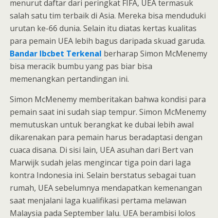
menurut daftar dari peringkat FIFA, UEA termasuk
salah satu tim terbaik di Asia. Mereka bisa menduduki
urutan ke-66 dunia. Selain itu diatas kertas kualitas
para pemain UEA lebih bagus daripada skuad garuda.
Bandar Ibcbet Terkenal
berharap Simon McMenemy
bisa meracik bumbu yang pas biar bisa
memenangkan pertandingan ini.
Simon McMenemy memberitakan bahwa kondisi para
pemain saat ini sudah siap tempur. Simon McMenemy
memutuskan untuk berangkat ke dubai lebih awal
dikarenakan para pemain harus beradaptasi dengan
cuaca disana. Di sisi lain, UEA asuhan dari Bert van
Marwijk sudah jelas mengincar tiga poin dari laga
kontra Indonesia ini. Selain berstatus sebagai tuan
rumah, UEA sebelumnya mendapatkan kemenangan
saat menjalani laga kualifikasi pertama melawan
Malaysia pada September lalu. UEA berambisi lolos