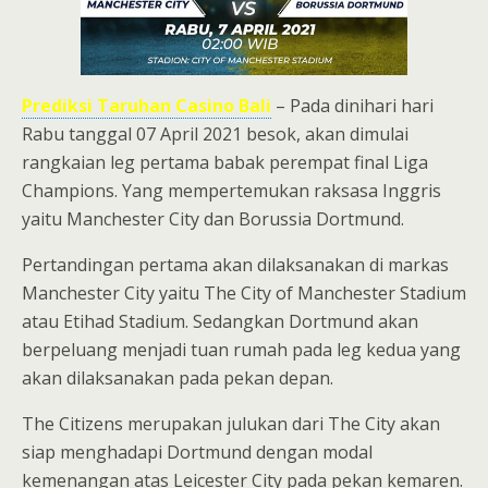
Prediksi Taruhan Casino Bali
– Pada dinihari hari
Rabu tanggal 07 April 2021 besok, akan dimulai
rangkaian leg pertama babak perempat final Liga
Champions. Yang mempertemukan raksasa Inggris
yaitu Manchester City dan Borussia Dortmund.
Pertandingan pertama akan dilaksanakan di markas
Manchester City yaitu The City of Manchester Stadium
atau Etihad Stadium. Sedangkan Dortmund akan
berpeluang menjadi tuan rumah pada leg kedua yang
akan dilaksanakan pada pekan depan.
The Citizens merupakan julukan dari The City akan
siap menghadapi Dortmund dengan modal
kemenangan atas Leicester City pada pekan kemaren.