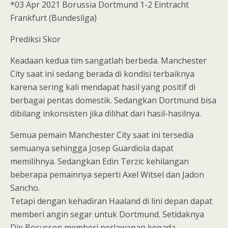
*03 Apr 2021 Borussia Dortmund 1-2 Eintracht
Frankfurt (Bundesliga)
Prediksi Skor
Keadaan kedua tim sangatlah berbeda. Manchester
City saat ini sedang berada di kondisi terbaiknya
karena sering kali mendapat hasil yang positif di
berbagai pentas domestik. Sedangkan Dortmund bisa
dibilang inkonsisten jika dilihat dari hasil-hasilnya.
Semua pemain Manchester City saat ini tersedia
semuanya sehingga Josep Guardiola dapat
memilihnya. Sedangkan Edin Terzic kehilangan
beberapa pemainnya seperti Axel Witsel dan Jadon
Sancho.
Tetapi dengan kehadiran Haaland di lini depan dapat
memberi angin segar untuk Dortmund. Setidaknya
Die Borussen memberi perlawanan kepada