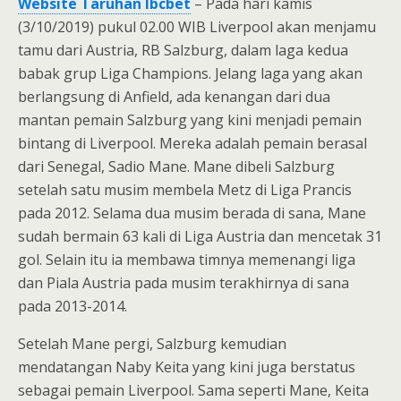
Website Taruhan Ibcbet
– Pada hari kamis
(3/10/2019) pukul 02.00 WIB Liverpool akan menjamu
tamu dari Austria, RB Salzburg, dalam laga kedua
babak grup Liga Champions. Jelang laga yang akan
berlangsung di Anfield, ada kenangan dari dua
mantan pemain Salzburg yang kini menjadi pemain
bintang di Liverpool. Mereka adalah pemain berasal
dari Senegal, Sadio Mane. Mane dibeli Salzburg
setelah satu musim membela Metz di Liga Prancis
pada 2012. Selama dua musim berada di sana, Mane
sudah bermain 63 kali di Liga Austria dan mencetak 31
gol. Selain itu ia membawa timnya memenangi liga
dan Piala Austria pada musim terakhirnya di sana
pada 2013-2014.
Setelah Mane pergi, Salzburg kemudian
mendatangan Naby Keita yang kini juga berstatus
sebagai pemain Liverpool. Sama seperti Mane, Keita