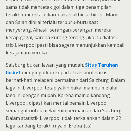
sama tidak mencetak gol dalam tiga penampilan
terakhir mereka, dikarenakan akhir-akhir ini, Mane
dan Salah dinilai terlalu terburu-buru saat
menyerang. Alhasil, serangan-serangan mereka
kerap gagal, karena kurang tenang. Jika itu diatasi,
trio Liverpool pasti bisa segera menunjukkan kembali
ketajaman mereka.
Salzburg bukan lawan yang mudah.
Situs Taruhan
Ibcbet
mengingatkan kepada Liverpool harus
berhati-hati meladeni permainan dari Salzburg. Dalam
laga ini Liverpool tetap yakin bakal mampu melalui
laga ini dengan mudah. Karena main dikandang
Liverpool, dipastikan mental pemain Liverpool
semangat untuk meladenin permainan dari Salzburg.
Dalam statistik Liverpool tidak terkalahkan dalam 22
laga kandang terakhirnya di Eropa. (ss)