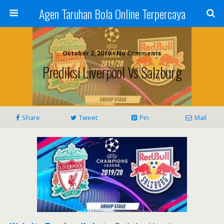
Agen Taruhan Bola Online Terpercaya
October 2, 2019 • No Comments
Prediksi Liverpool Vs Salzburg
Share
Tweet
Pin
Mail