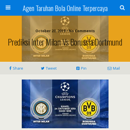
Agen Taruhan Bola Online Terpercaya
October 23, 2019 • No Comments
Prediksi Inter Milan Vs Borussia Dortmund
Share
Tweet
Pin
Mail