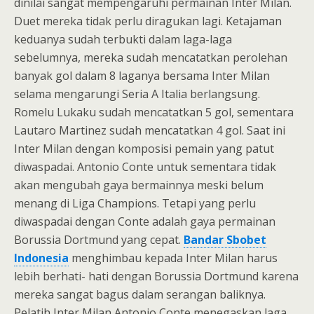
dinilai sangat mempengaruhi permainan Inter Milan.
Duet mereka tidak perlu diragukan lagi. Ketajaman
keduanya sudah terbukti dalam laga-laga
sebelumnya, mereka sudah mencatatkan perolehan
banyak gol dalam 8 laganya bersama Inter Milan
selama mengarungi Seria A Italia berlangsung.
Romelu Lukaku sudah mencatatkan 5 gol, sementara
Lautaro Martinez sudah mencatatkan 4 gol. Saat ini
Inter Milan dengan komposisi pemain yang patut
diwaspadai. Antonio Conte untuk sementara tidak
akan mengubah gaya bermainnya meski belum
menang di Liga Champions. Tetapi yang perlu
diwaspadai dengan Conte adalah gaya permainan
Borussia Dortmund yang cepat.
Bandar Sbobet
Indonesia
menghimbau kepada Inter Milan harus
lebih berhati- hati dengan Borussia Dortmund karena
mereka sangat bagus dalam serangan baliknya.
Pelatih Inter Milan Antonio Conte menegaskan laga