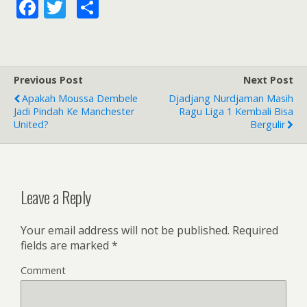
F
T
S
ac
w
h
e
itt
ar
b
er
e
Previous Post
Next Post
o
Apakah Moussa Dembele
Djadjang Nurdjaman Masih
o
Jadi Pindah Ke Manchester
Ragu Liga 1 Kembali Bisa
United?
Bergulir
k
Leave a Reply
Your email address will not be published.
Required
fields are marked
*
Comment