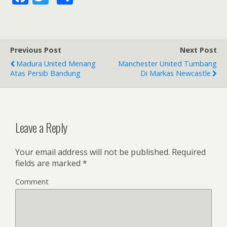
ac
w
h
e
itt
ar
b
er
e
Previous Post
Next Post
o
Madura United Menang
Manchester United Tumbang
o
Atas Persib Bandung
Di Markas Newcastle
k
Leave a Reply
Your email address will not be published.
Required
fields are marked
*
Comment