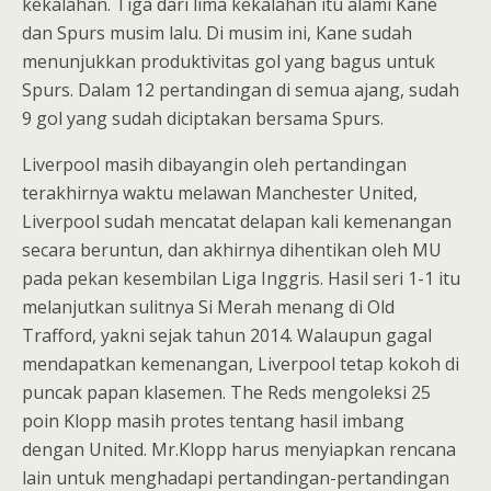
kekalahan. Tiga dari lima kekalahan itu alami Kane
dan Spurs musim lalu. Di musim ini, Kane sudah
menunjukkan produktivitas gol yang bagus untuk
Spurs. Dalam 12 pertandingan di semua ajang, sudah
9 gol yang sudah diciptakan bersama Spurs.
Liverpool masih dibayangin oleh pertandingan
terakhirnya waktu melawan Manchester United,
Liverpool sudah mencatat delapan kali kemenangan
secara beruntun, dan akhirnya dihentikan oleh MU
pada pekan kesembilan Liga Inggris. Hasil seri 1-1 itu
melanjutkan sulitnya Si Merah menang di Old
Trafford, yakni sejak tahun 2014. Walaupun gagal
mendapatkan kemenangan, Liverpool tetap kokoh di
puncak papan klasemen. The Reds mengoleksi 25
poin Klopp masih protes tentang hasil imbang
dengan United. Mr.Klopp harus menyiapkan rencana
lain untuk menghadapi pertandingan-pertandingan