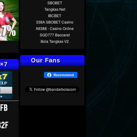
SBOBET
Tangkas Net
IBCBET
338A SBOBET Casino
A9388 - Casino Online
SGD777 Baccarat
Bola Tangkas V2
Our Fans
4×7
Recommend