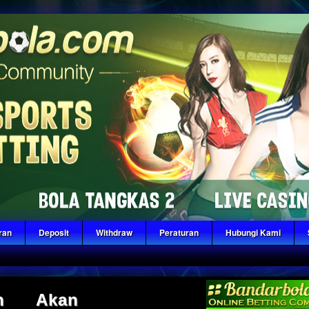
ran
Deposit
Withdraw
Peraturan
Hubungi Kami
en Akan