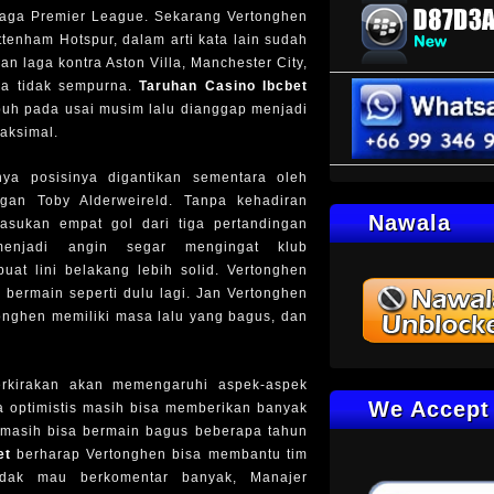
 laga Premier League. Sekarang Vertonghen
tenham Hotspur, dalam arti kata lain sudah
n laga kontra Aston Villa, Manchester City,
ya tidak sempurna.
Taruhan Casino Ibcbet
uh pada usai musim lalu dianggap menjadi
aksimal.
ya posisinya digantikan sementara oleh
gan Toby Alderweireld. Tanpa kehadiran
Nawala
sukan empat gol dari tiga pertandingan
menjadi angin segar mengingat klub
t lini belakang lebih solid. Vertonghen
bermain seperti dulu lagi. Jan Vertonghen
nghen memiliki masa lalu yang bagus, dan
rkirakan akan memengaruhi aspek-aspek
We Accept
ia optimistis masih bisa memberikan banyak
 masih bisa bermain bagus beberapa tahun
et
berharap Vertonghen bisa membantu tim
idak mau berkomentar banyak, Manajer