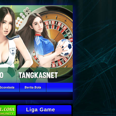
Scorebola
Berita Bola
Liga Game