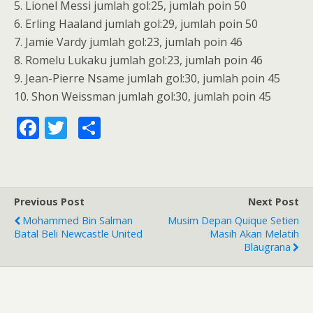
5. Lionel Messi jumlah gol:25, jumlah poin 50
6. Erling Haaland jumlah gol:29, jumlah poin 50
7. Jamie Vardy jumlah gol:23, jumlah poin 46
8. Romelu Lukaku jumlah gol:23, jumlah poin 46
9. Jean-Pierre Nsame jumlah gol:30, jumlah poin 45
10. Shon Weissman jumlah gol:30, jumlah poin 45
F
T
S
ac
w
h
e
itt
ar
b
er
e
Previous Post
Next Post
o
Mohammed Bin Salman
Musim Depan Quique Setien
o
Batal Beli Newcastle United
Masih Akan Melatih
Blaugrana
k