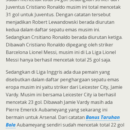
Juventus Cristiano Ronaldo musim ini total mencetak
31 gol untuk Juventus. Dengan catatan tersebut
menjadikan Robert Lewandowski berada diurutan
kedua dalam daftar sepatu emas musim ini.
Sedangkan Crsitiano Ronaldo berada diurutan ketiga.
Dibawah Cristiano Ronaldo dipegang oleh striker
Barcelona Lionel Messi, musim ini di La Liga Lionel
Messi hanya berhasil mencetak total 25 gol saja.
Sedangkan di Liga Inggris ada dua pemain yang
disebutkan dalam daftar penghargaan sepatu emas
eropa musim ini yaitu striker dari Leicester City, Jamie
Vardy. Musim ini bersama Leicester City ia berhasil
mencetak 23 gol. Dibawah Jamie Vardy masih ada
Pierre Emerick Aubameyang yang sekarang ini
bermain untuk Arsenal. Dari catatan
Bonus Taruhan
Bola
Aubameyang sendiri sudah mencetak total 22 gol