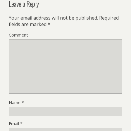
Leave a Reply
Your email address will not be published.
Required
fields are marked
*
Comment
Name
*
Email
*