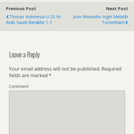
b
er
e
Previous Post
Next Post
o
Timnas Indonesia U-23 Vs
Jose Mourinho Ingin Melatih
o
Arab Saudi Berakhir 1-1
Tottenham
k
Leave a Reply
Your email address will not be published.
Required
fields are marked
*
Comment