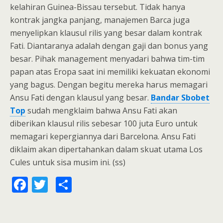
kelahiran Guinea-Bissau tersebut. Tidak hanya
kontrak jangka panjang, manajemen Barca juga
menyelipkan klausul rilis yang besar dalam kontrak
Fati. Diantaranya adalah dengan gaji dan bonus yang
besar. Pihak management menyadari bahwa tim-tim
papan atas Eropa saat ini memiliki kekuatan ekonomi
yang bagus. Dengan begitu mereka harus memagari
Ansu Fati dengan klausul yang besar.
Bandar Sbobet
Top
sudah mengklaim bahwa Ansu Fati akan
diberikan klausul rilis sebesar 100 juta Euro untuk
memagari kepergiannya dari Barcelona. Ansu Fati
diklaim akan dipertahankan dalam skuat utama Los
Cules untuk sisa musim ini. (ss)
F
T
S
ac
w
h
e
itt
ar