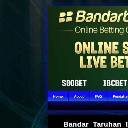
Home
About
FAQ
Pendafta
Bandar Taruhan 