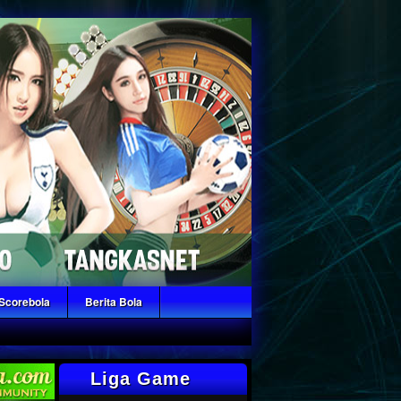
Scorebola
Berita Bola
Liga Game