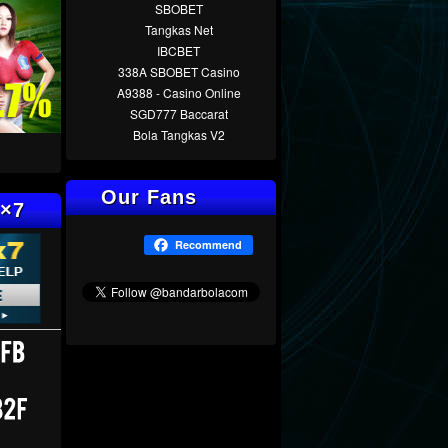
SBOBET
Tangkas Net
IBCBET
338A SBOBET Casino
A9388 - Casino Online
SGD777 Baccarat
Bola Tangkas V2
Our Fans
4×7
Recommend