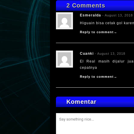
2 Comments
Esmeralda
- August 13, 2018
Higuain bisa cetak gol kare
Reply to comment→
Cuanki
- August 13, 2018
El Real masih dijalur ju
cepatnya
Reply to comment→
Komentar