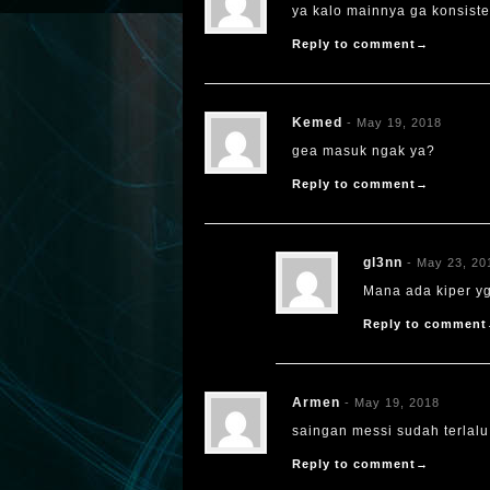
ya kalo mainnya ga konsist
Reply to comment→
Kemed
- May 19, 2018
gea masuk ngak ya?
Reply to comment→
gl3nn
- May 23, 20
Mana ada kiper y
Reply to commen
Armen
- May 19, 2018
saingan messi sudah terlalu
Reply to comment→