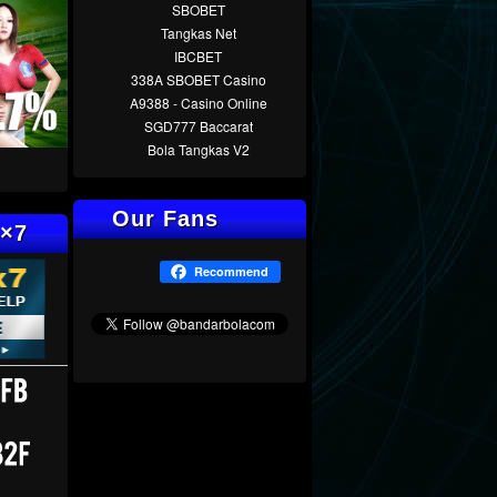
SBOBET
Tangkas Net
IBCBET
338A SBOBET Casino
A9388 - Casino Online
SGD777 Baccarat
Bola Tangkas V2
Our Fans
4×7
Recommend