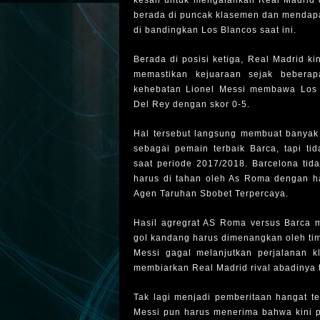
kesan untuk mengalahkan Real Madrid d
berada di puncak klasemen dan mendapa
di bandingkan Los Blancos saat ini.
Berada di posisi ketiga, Real Madrid ki
memastikan kejuaraan sejak bebera
kehebatan Lionel Messi membawa Los 
Del Rey dengan skor 0-5.
Hal tersebut langsung membuat banyak
sebagai pemain terbaik Barca, tapi ti
saat periode 2017/2018. Barcelona tid
harus di tahan oleh As Roma dengan has
Agen Taruhan Sbobet Terpercaya.
Hasil agregrat AS Roma versus Barca
gol kandang harus dimenangkan oleh tim
Messi gagal melanjutkan perjalanan k
membiarkan Real Madrid rival abadinya te
Tak lagi menjadi pemberitaan hangat te
Messi pun harus menerima bahwa kini p