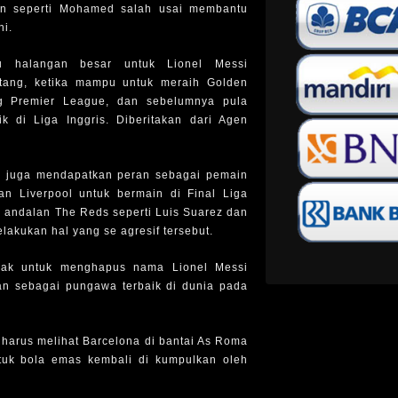
un seperti Mohamed salah usai membantu
ni.
u halangan besar untuk Lionel Messi
tang, ketika mampu untuk meraih Golden
ng Premier League, dan sebelumnya pula
 di Liga Inggris. Diberitakan dari Agen
h juga mendapatkan peran sebagai pemain
n Liverpool untuk bermain di Final Liga
andalan The Reds seperti Luis Suarez dan
lakukan hal yang se agresif tersebut.
yak untuk menghapus nama Lionel Messi
an sebagai pungawa terbaik di dunia pada
 harus melihat Barcelona di bantai As Roma
ntuk bola emas kembali di kumpulkan oleh