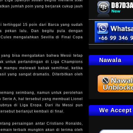
i Liga Spanyol sudah begitu menarik usai
tkan jumlah poin yang berjarak cukup jauh
ni tertinggal 15 poin dari Barca yang sudah
pa pekan lalu. Dan begitu pula dengan
Cules mengalahkan Sevilla di Final Copa
 yang bisa mengatakan bahwa Messi tetap
Nawala
dak untuk pertandingan di Liga Champions
ak mampu melewati babak semifinal, ketika
il yang sangat dramatis. Diterbitkan oleh
 memang seimbang, namun untuk perolehan
 Serie A, hal tersebut yang membuat Lionel
lubnya di Liga Eropa. Dari itu Messi pun
We Accept
rsebut berlanjut kembali di final.
ntang persaingan antar Cristiano Ronaldo,
emain terbaik mungkin akan di terima oleh