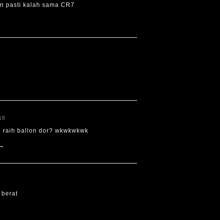
en pasti kalah sama CR7
18
g raih ballon dor? wkwkwkwk
t→
 berat