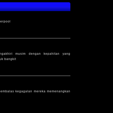
verpool
ngakhiri musim dengan kepahitan yang
uk bangkit
 membalas kegagalan mereka memenangkan