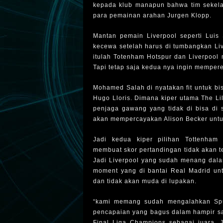
kepada klub manapun bahwa tim sekela
para pemainan arahan Jurgen Klopp.
Mantan pemain Liverpool seperti Luis 
kecewa setelah harus di tumbangkan Live
itulah Totenham Hotspur dan Liverpool
Tapi tetap saja kedua nya ingin mempere
Mohamed Salah di nyatakan fit untuk bi
Hugo Lloris. Dimana kiper utama The Li
penjaga gawang yang tidak di bisa di s
akan mempercayakan Alison Becker untu
Jadi kedua kiper pilihan Tottenham 
membuat skor pertandingan tidak akan t
Jadi Liverpool yang sudah menang dala
moment yang di bantai Real Madrid untu
dan tidak akan muda di lupakan.
“kami memang sudah mengalahkan Spu
pencapaian yang bagus dalam hampir sat
Final Liga Champions sebagai juara. J