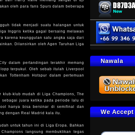
ar dari Harry Kane memang sangat di uji
akan oleh para fans Spurs dalam beberapa
gguh tidak menjadi suatu halangan untuk
Liga Inggris ketika gagal bersaing melawan
ra karena keunggulan satu angka saja dari
ainkan. Dilansirkan oleh Agen Taruhan Liga
Nawala
City dalam pertandingan terakhir memang
opp terpukul. Oleh sebab itulah Liverpool
hkan Tottenham Hotspur dalam pertemuan
r klub-klub mudah di Liga Champions, The
sebagai juara ketika pada periode lalu di
pool hanya bisa bersinar di semifinal dan
We Accept
ng dengan Real Madrid kala itu.
dah untuk tahun ini di Liga Eropa. Bahkan
ga Champions langsung membuktikan tegas