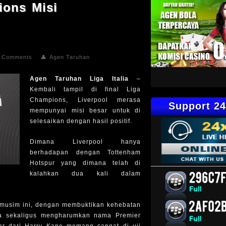
ions Misi
 Comments
Agen Taruhan
Agen Taruhan Liga Italia
–
Kembali tampil di final Liga
Champions, Liverpool merasa
Support 2
mempunyai misi besar untuk di
selesaikan dengan hasil positif.
Dimana Liverpool hanya
berhadapan dengan Tottenham
Hotspur yang dimana telah di
kalahkan dua kali dalam
 musim ini, dengan membuktikan kehebatan
a sekaligus mengharumkan nama Premier