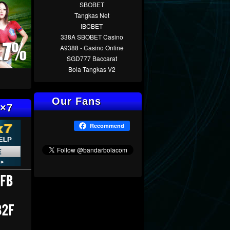
SBOBET
Tangkas Net
IBCBET
338A SBOBET Casino
A9388 - Casino Online
SGD777 Baccarat
Bola Tangkas V2
Our Fans
4×7
Recommend