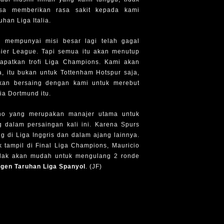
sa memberikan rasa sakit kepada kami
uhan Liga Italia.
 mempunyai misi besar lagi telah gagal
ier League. Tapi semua itu akan menutup
patkan trofi Liga Champions. Kami akan
 itu bukan untuk Tottenham Hotspur saja,
akan bersaing dengan kami untuk merebut
ia Dortmund itu.
ino yang merupakan manajer utama untuk
 dalam persaingan kali ini. Karena Spurs
ng di Liga Inggris dan dalam ajang lainnya.
tampil di Final Liga Champions, Mauricio
tidak akan mudah untuk mengulang 2 ronde
gen Taruhan Liga Spanyol
. (JF)