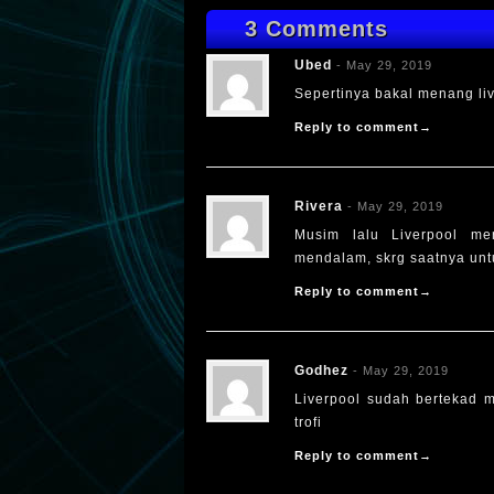
3 Comments
Ubed
- May 29, 2019
Sepertinya bakal menang li
Reply to comment→
Rivera
- May 29, 2019
Musim lalu Liverpool me
mendalam, skrg saatnya unt
Reply to comment→
Godhez
- May 29, 2019
Liverpool sudah bertekad
trofi
Reply to comment→